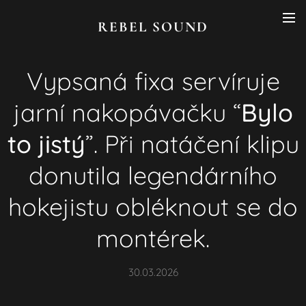
REBEL SOUND
Vypsaná fixa servíruje
jarní nakopávačku “
Bylo
to jistý
”. Při natáčení klipu
donutila legendárního
hokejistu obléknout se do
montérek.
30.03.2026