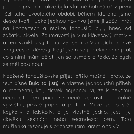
jedna z prvních, takže byla vlastně hotová už v první
fázi toho dvouletého období, během kterého jsme
desku tvořili. Jako jedinou novinku jsme ji začali hrát
na koncertech a reakce fanoušků byly hned od
začátku skvělé. Zajímavostí je v ní klávesový motiv -
a ten vznikl díky tomu, že jsem o Vánocích od své
ženy dostal klávesy. Když jsem se jí překvapeně ptal,
co s nimi mám dělat, jen se usmála a řekla, že bych
se měl posunout!
"
Nadšené fanouškovské přijetí přišlo možná i proto, že
text písně
Bylo to jistý
je vlastně jednoduchý příběh
o momentu, kdy člověk najednou ví, že k někomu
něco cítí. Ten pocit se nedá zastavit ani úplně
vysvětlit, prostě přijde a je tam. Může se to stát
kdykoliv a kdekoliv, a je vlastně jedno, jestli je
člověku šestnáct, nebo sedmdesát osm. Toto
myšlenka rezonuje s přicházejícím jarem o to víc.