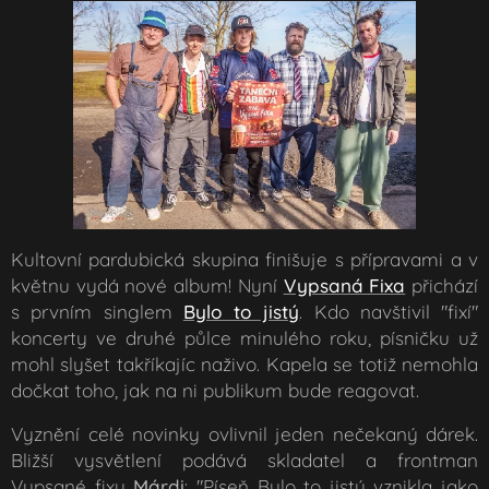
Kultovní pardubická skupina finišuje s přípravami a v
květnu vydá nové album! Nyní
Vypsaná Fixa
přichází
s prvním singlem
Bylo to jistý
. Kdo navštivil "fixí"
koncerty ve druhé půlce minulého roku, písničku už
mohl slyšet takříkajíc naživo. Kapela se totiž nemohla
dočkat toho, jak na ni publikum bude reagovat.
Vyznění celé novinky ovlivnil jeden nečekaný dárek.
Bližší vysvětlení podává skladatel a frontman
Vypsané fixy
Márdi
: "
Píseň Bylo to jistý vznikla jako