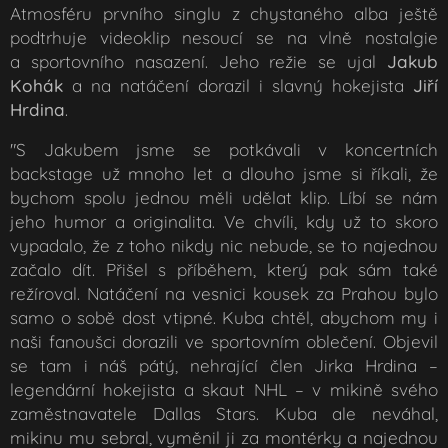
Atmosféru prvního singlu z chystaného alba ještě
podtrhuje videoklip nesoucí se na vlně nostalgie
a sportovního nasazení. Jeho režie se ujal
Jakub
Kohák
a na natáčení dorazil i slavný hokejista
Jiří
Hrdina
.
"
S Jakubem jsme se potkávali v koncertních
backstage už mnoho let a dlouho jsme si říkali, že
bychom spolu jednou měli udělat klip. Líbí se nám
jeho humor a originalita. Ve chvíli, kdy už to skoro
vypadalo, že z toho nikdy nic nebude, se to najednou
začalo dít. Přišel s příběhem, který pak sám také
režíroval. Natáčení na vesnici kousek za Prahou bylo
samo o sobě dost vtipné. Kuba chtěl, abychom my i
naši fanoušci dorazili ve sportovním oblečení. Objevil
se tam i náš pátý, nehrající člen Jirka Hrdina –
legendární hokejista a skaut NHL – v mikině svého
zaměstnavatele Dallas Stars. Kuba ale neváhal,
mikinu mu sebral, vyměnil ji za montérky a najednou