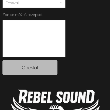
Zde se můžeš rozepsat.
Odeslat