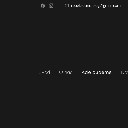
rebel.sound.blog@gmail.com
Úvod
O nás
Kde budeme
No