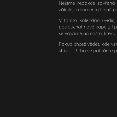
Nejsme redakce zavřená v
zákulisí i momenty těsně p
V tomto kalendáři uvidíš
poslouchat nové kapely i 
se vracíme na místa, která m
Pokud chceš vědět, kde vzn
stav — třeba se potkáme p