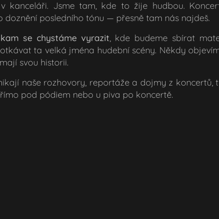
 kanceláři. Jsme tam, kde to žije hudbou. Koncerty,
o doznění posledního tónu — přesně tam nás najdeš.
,
kam se chystáme vyrazit
, kde budeme sbírat materi
potkávat ta velká jména hudební scény. Někdy objevím
ají svou historii.
ikají naše rozhovory, reportáže a dojmy z koncertů, ta
římo pod pódiem nebo u piva po koncertě.