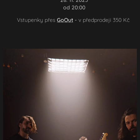
🕕 od 20:00
🎟️ Vstupenky přes
GoOut
-
v předprodeji 350 Kč