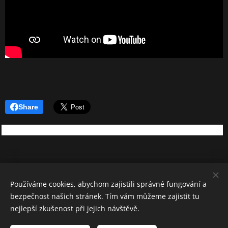
Share
REBEL SOUND
Používáme cookies, abychom zajistili správné fungování a
Všechna práva vyhrazena 2026
bezpečnost našich stránek. Tím vám můžeme zajistit tu
Cookies
nejlepší zkušenost při jejich návštěvě.
Jazyky