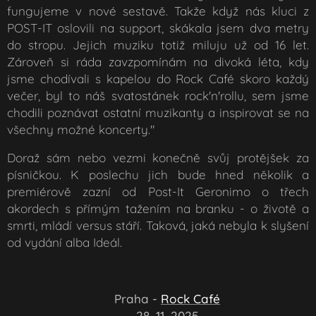
fungujeme v nové sestavě. Takže když nás kluci z
POST-IT oslovili na support, skákala jsem dva metry
do stropu. Jejich muziku totiž miluju už od 16 let.
Zároveň si ráda zavzpomínám na divoká léta, kdy
jsme chodívali s kapelou do Rock Café skoro každý
večer, byl to náš svatostánek rock'n'rollu, sem jsme
chodili poznávat ostatní muzikanty a inspirovat se na
všechny možné koncerty."
Doraž sám nebo vezmi konečně svůj protějšek za
písničkou. K poslechu jich bude hned několik a
premiérově zazní od Post-It Geronimo o třech
akordech s přímým tažením na branku - o životě a
smrti, mládí versus stáří. Taková, jaká nebyla k slyšení
od vydání alba Ideál.
📍 Praha
-
Rock Café
📅 28. 11. 2025