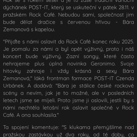
dýchánek POST-IT, který se uskuteční v pátek 28.11. v
pražském Rock Café. Nebudou sami, společnost jim
bude dělat dračice s červenou hřívou - Bára
Zemanová s kapelou.
"Přijďte s námi oslavit do Rock Café konec roku 2025.
Je pomalu za námi a byl opět výživný, proto i náš
koncert bude výživný. Zazní songy, které často
nehrajeme plus úplná novinka Geronimo. Svoje
hitovky zahraje i vždy krásná a sexy Bára
Zemanová," láká frontman formace POST-IT Czenda
Urbánek. A dodává: "Bára je stálice české rockové
scény a nevím, jak je to možné, ale v posledních
letech jsme se míjeli. Proto jsme ji oslovili, jestli by s
námi nechtěla letošní rok oslavit společně v Rock
Café. A ona souhlasila."
Ta spojení komentuje: "S klukama přemýšlíme nad
pražskou zastávkou už dva roky, od té doby, co