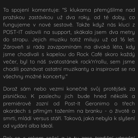
Ta spojení komentuje: "S klukama přemýšlíme nad
pražskou zastávkou už dva roky, od té doby, co
fungujeme v nové sestavě. Takže když nás kluci z
POST-IT oslovili na support, skákala jsem dva metry
do stropu. Jejich muziku totiž miluju už od 16 let.
Zároveň si ráda zavzpomínám na divoká léta, kdy
jsme chodívali s kapelou do Rock Café skoro každý
večer, byl to náš svatostánek rock'n'rollu, sem jsme
chodili poznávat ostatní muzikanty a inspirovat se na
všechny možné koncerty."
Doraž sám nebo vezmi konečně svůj protějšek za
písničkou. K poslechu jich bude hned několik a
premiérově zazní od Post-It Geronimo o třech
akordech s přímým tažením na branku - o životě a
smrti, mládí versus stáří. Taková, jaká nebyla k slyšení
od vydání alba Ideál.
Rok se s rokem sešel a je tu zase tradiční vánoční