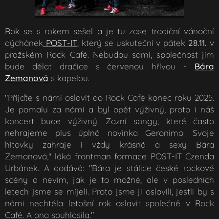
Rok se s rokem sešel a je tu zase tradiční vánoční
dýchánek
POST-IT
, který se uskuteční v pátek
28.11.
v
pražském Rock Café. Nebudou sami, společnost jim
bude dělat dračice s červenou hřívou -
Bára
Zemanová
s kapelou.
"Přijďte s námi oslavit do Rock Café konec roku 2025.
Je pomalu za námi a byl opět výživný, proto i náš
koncert bude výživný. Zazní songy, které často
nehrajeme plus úplná novinka Geronimo. Svoje
hitovky zahraje i vždy krásná a sexy Bára
Zemanová," láká frontman formace POST-IT Czenda
Urbánek. A dodává: "Bára je stálice české rockové
scény a nevím, jak je to možné, ale v posledních
letech jsme se míjeli. Proto jsme ji oslovili, jestli by s
námi nechtěla letošní rok oslavit společně v Rock
Café. A ona souhlasila."