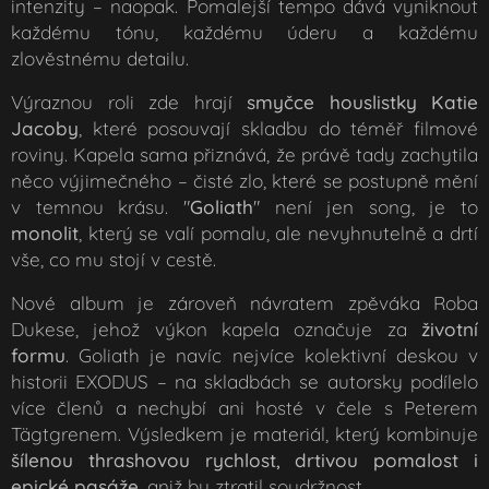
intenzity – naopak. Pomalejší tempo dává vyniknout
každému tónu, každému úderu a každému
zlověstnému detailu.
Výraznou roli zde hrají
smyčce houslistky Katie
Jacoby
, které posouvají skladbu do téměř filmové
roviny. Kapela sama přiznává, že právě tady zachytila
něco výjimečného – čisté zlo, které se postupně mění
v temnou krásu. "
Goliath
" není jen song, je to
monolit
, který se valí pomalu, ale nevyhnutelně a drtí
vše, co mu stojí v cestě.
Nové album je zároveň návratem zpěváka Roba
Dukese, jehož výkon kapela označuje za
životní
formu
. Goliath je navíc nejvíce kolektivní deskou v
historii EXODUS – na skladbách se autorsky podílelo
více členů a nechybí ani hosté v čele s Peterem
Tägtgrenem. Výsledkem je materiál, který kombinuje
šílenou thrashovou rychlost, drtivou pomalost i
epické pasáže
, aniž by ztratil soudržnost.