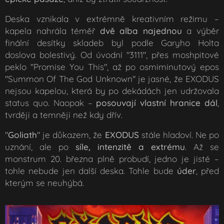
Deska vznikala v extrémně kreativním režimu –
kapela nahrála téměř
dvě alba najednou
a výběr
finální desítky skladeb byl podle Garyho Holta
doslova bolestivý. Od úvodní "3111", přes moshpitové
peklo "Promise You This", až po osmiminutový epos
"Summon Of The God Unknown" je jasné, že EXODUS
nejsou kapelou, která by po dekádách jen udržovala
status quo. Naopak –
posouvají vlastní hranice dál
,
tvrději a temněji než kdy dřív.
"
Goliath
" je důkazem, že
EXODUS
stále hladoví. Ne po
uznání, ale po
síle, intenzitě a extrému
. Až se
monstrum 20. března plně probudí, jedno je jisté –
tohle nebude jen další deska. Tohle bude
úder
, před
kterým se neuhýbá.