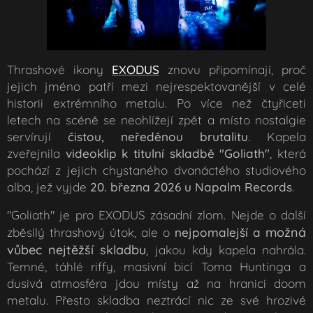
Thrashové ikony
EXODUS
znovu připomínají, proč
jejich jméno patří mezi nejrespektovanější v celé
historii extrémního metalu. Po více než čtyřiceti
letech na scéně se neohlížejí zpět a místo nostalgie
servírují
čistou, neředěnou brutalitu
. Kapela
zveřejnila
videoklip k titulní skladbě "Goliath"
, která
pochází z jejich chystaného dvanáctého studiového
alba, jež vyjde
20. března 2026 u Napalm Records
.
"Goliath" je pro EXODUS zásadní zlom. Nejde o další
možná
zběsilý thrashový útok, ale o
nejpomalejší a
vůbec nejtěžší skladbu
, jakou kdy kapela nahrála.
Temné, táhlé riffy, masivní bicí Toma Huntinga a
dusivá atmosféra jdou místy až na hranici doom
metalu. Přesto skladba neztrácí nic ze své hrozivé