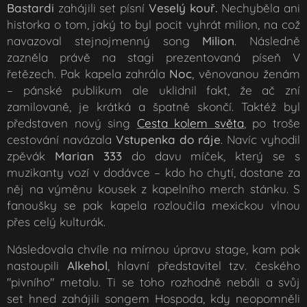
Bastardi
zahájili set písní
Veselý kouř
.
Nechyběla ani
historka o tom, jaký to byl pocit vyhrát milion, na což
navazoval stejnojmenný song
Milion
. Následně
zazněla právě na stagi prezentovaná píseň
V
řetězech
. Pak kapela zahrála
Noc
, věnovanou ženám
– pánské publikum ale uklidnil fakt, že ač zní
zamilovaně, je krátká a špatně skončí. Taktéž byl
představen nový sing
Cesta kolem světa
, po troše
cestování navázala
Vstupenka do ráje
. Navíc vyhodil
zpěvák
Marian 333
do davu míček, který se s
muzikanty vozí v dodávce – kdo ho chytí, dostane za
něj na výměnu kousek z kapelního merch stánku. S
fanoušky se pak kapela rozloučila mexickou vlnou
přes celý kulturák.
Následovala chvíle na mírnou úpravu stage, kam pak
nastoupili
Alkehol
, hlavní představitel tzv. českého
"pivního" metalu. Ti se toho rozhodně nebáli a svůj
set hned zahájili songem
Hospoda,
kdy neopomněli