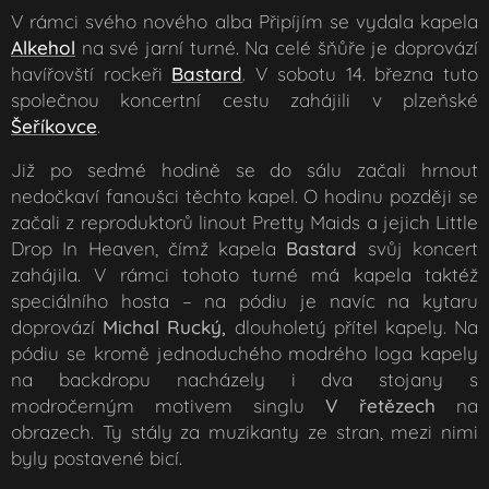
V rámci svého nového alba Připíjím se vydala kapela
Alkehol
na své jarní turné. Na celé šňůře je doprovází
havířovští rockeři
Bastard
. V sobotu 14. března tuto
společnou koncertní cestu zahájili v plzeňské
Šeříkovce
.
Již po sedmé hodině se do sálu začali hrnout
nedočkaví fanoušci těchto kapel. O hodinu později se
začali z reproduktorů linout
Pretty Maids a jejich Little
Drop In Heaven
, čímž kapela
Bastard
svůj koncert
zahájila. V rámci tohoto turné má kapela taktéž
speciálního hosta – na pódiu je navíc na kytaru
doprovází
Michal Rucký,
dlouholetý přítel kapely. Na
pódiu se kromě jednoduchého modrého loga kapely
na backdropu nacházely i dva stojany s
modročerným motivem singlu
V řetězech
na
obrazech. Ty stály za muzikanty ze stran, mezi nimi
byly postavené bicí.