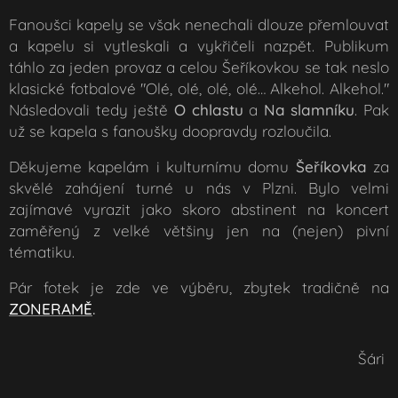
Fanoušci kapely se však nenechali dlouze přemlouvat
a kapelu si vytleskali a vykřičeli nazpět. Publikum
táhlo za jeden provaz a celou Šeříkovkou se tak neslo
klasické fotbalové
"Olé, olé, olé, olé… Alkehol. Alkehol."
Následovali tedy ještě
O chlastu
a
Na slamníku
. Pak
už se kapela s fanoušky doopravdy rozloučila.
Děkujeme kapelám i kulturnímu domu
Šeříkovka
za
skvělé zahájení turné u nás v Plzni. Bylo velmi
zajímavé vyrazit jako skoro abstinent na koncert
zaměřený z velké většiny jen na (nejen) pivní
tématiku.
Pár fotek je zde ve výběru, zbytek tradičně na
ZONERAMĚ
.
Šári