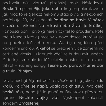
pochválit náš zlatavý plzeňský mok. Následovali
Rockeři
a píseň
Piju jako duha
, kdy se polemizovalo,
jak moc to je (jelikož někomu stačí piv 5 a někdo jich
potřebuje 20). Následovali
Pojďme se bavit, V pátek
k večeru, Víkend, Na zdraví
nebo
Život je krátkej.
Fanoušci pařili, pivo (a nejen to) teklo proudem. Poté
měla kapela krátký proslov k nové desce, která vyšla
na podzim loňského roku. Ač byla vydána před
koncertní šňůrou,
Alkehol
se přeci jen více zaměřili na
ostřílené klasiky, u kterých vědí, že budou mít úspěch.
Z desky jsme ale taktéž ukázku dostali, a to rovnou
třikrát – zazněly songy
Těsně pod parou, Máme dar
a titulní
Připíjím
.
Navíc nechyběly ani další osvědčené hity jako
J
ízda
králů, Pojďme se napít, Spalovač chlastu, Pivo dělá
hezká těla
,
nebo již legendární Brichtovu převzatou
hymnu
Nechte vlajky vlát
. Vystoupení zakončili
songem
Zmaštěnej