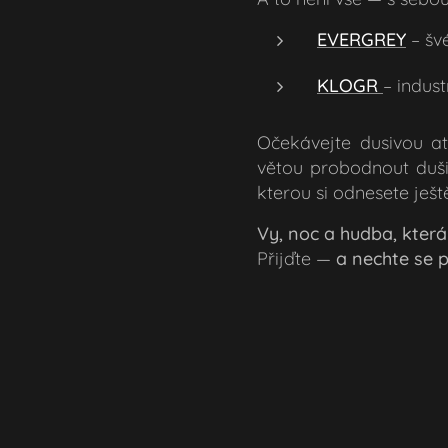
EVERGREY
– švé
KLOGR
– indus
Očekávejte dusivou atm
větou probodnout duši.
kterou si odnesete ješ
Vy, noc a hudba, kter
Přijďte —
a nechte se po