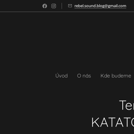
rebel.sound.blog@gmail.com
Úvod
O nás
Kde budeme
Te
KATATO