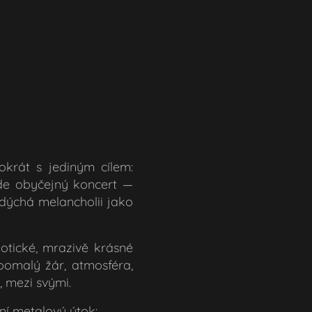
krát s jediným cílem:
de obyčejný koncert —
t dýchá melancholii jako
notické, mrazivě krásné
pomalý žár, atmosféra,
, mezi svými.
tní metalový útok: