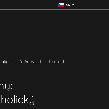
CS
 akce
Zajímavosti
Kontakt
hy:
holický