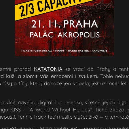
 temní proroci
KATATONIA
se vrací do Prahy a tento
od kůži a zlomit vás emocemi i zvukem
. Tohle nebu
 krásy a tíhy
, který dokáže jen kapela, jež už třicet le
a vlně nového digitálního releasu, včetně jejich hyp
ngu KISS – "A World Without Heroes". Tichá zkáza, 
epustí. Tenhle track teď musíte slyšet živě — v temnotě
 přivážejí posily, které tenhle večer promění v komple