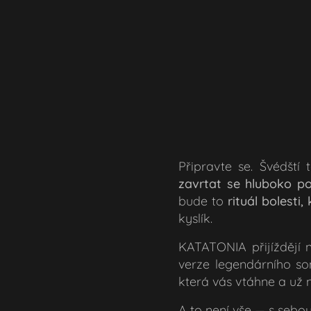
Připravte se. Švédští
zavrtat se hluboko p
bude to
rituál bolesti,
kyslík.
KATATONIA přijíždějí n
verze legendárního so
která vás vtáhne a už n
A to není vše — s sebou