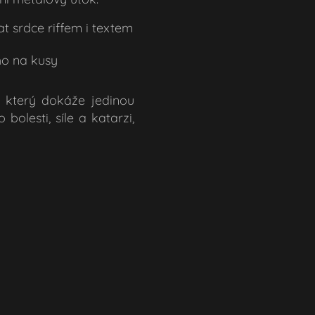
at srdce riffem i textem
cho na kusy
l, který dokáže jedinou
olesti, síle a katarzi,