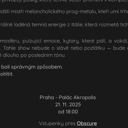
dští mistři melancholického prog-metalu, kteří umí trh
triálně laděná temná energie z Itálie, která rozmetá ti
osféru, pulzující emoce, kytary, které pálí, a voká
 Tahle show nebude o slávě nebo pozlátku — bude o b
tě dlouho po posledním tónu.
á bolí správným způsobem.
hltit.
📍 Praha
- Palác Akropolis
📅 21
. 11. 2025
🕕 od 18:00
🎟️ Vstupenky přes
Ob
scure