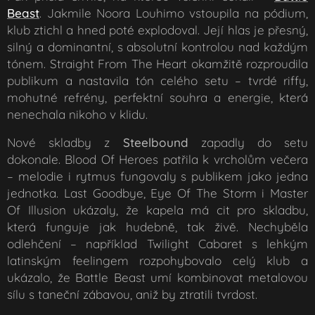
Beast
. Jakmile Noora Louhimo vstoupila na pódium,
klub ztichl a hned poté explodoval. Její hlas je přesný,
silný a dominantní, s absolutní kontrolou nad každým
tónem. Straight From The Heart okamžitě rozproudila
publikum a nastavila tón celého setu – tvrdé riffy,
mohutné refrény, perfektní souhra a energie, která
nenechala nikoho v klidu.
Nové skladby z
Steelbound
zapadly do setu
dokonale. Blood Of Heroes patřila k vrcholům večera
– melodie i rytmus fungovaly s publikem jako jedna
jednotka. Last Goodbye, Eye Of The Storm i Master
Of Illusion ukázaly, že kapela má cit pro skladbu,
která funguje jak hudebně, tak živě. Nechyběla
odlehčení – například Twilight Cabaret s lehkým
latinským feelingem rozpohybovalo celý klub a
ukázalo, že Battle Beast umí kombinovat metalovou
sílu s taneční zábavou, aniž by ztratili tvrdost.