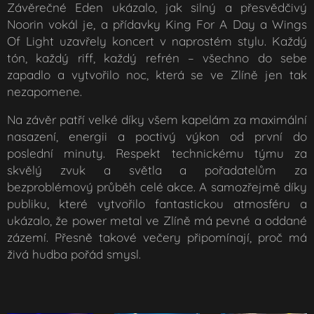
Závěrečné Eden ukázalo, jak silný a přesvědčivý
Noorin vokál je, a přídavky King For A Day a Wings
Of Light uzavřely koncert v naprostém stylu. Každý
tón, každý riff, každý refrén – všechno do sebe
zapadlo a vytvořilo noc, která se ve Zlíně jen tak
nezapomene.
Na závěr patří velké díky všem kapelám za maximální
nasazení, energii a poctivý výkon od první do
poslední minuty. Respekt technickému týmu za
skvělý zvuk a světla a pořadatelům za
bezproblémový průběh celé akce. A samozřejmě díky
publiku, které vytvořilo fantastickou atmosféru a
ukázalo, že power metal ve Zlíně má pevné a oddané
zázemí. Přesně takové večery připomínají, proč má
živá hudba pořád smysl.