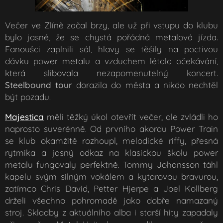
Večer ve Zlíně začal brzy, ale už při vstupu do klubu
bylo jasné, že se chystá pořádná metalová jízda.
Fanoušci zaplnili sál, hlavy se těšily na poctivou
dávku power metalu a vzduchem létala očekávání,
která slibovala nezapomenutelný koncert.
Steelbound tour
dorazila do města a nikdo nechtěl
být pozadu.
Majestica
měli těžký úkol otevřít večer, ale zvládli ho
naprosto suverénně. Od prvního akordu Power Train
se klub okamžitě rozhoupl, melodické riffy, přesná
rytmika a jasný odkaz na klasickou školu power
metalu fungovaly perfektně. Tommy Johansson táhl
kapelu svým silným vokálem a kytarovou bravurou,
zatímco Chris David, Petter Hjerpe a Joel Kollberg
drželi všechno pohromadě jako dobře namazaný
stroj. Skladby z aktuálního alba i starší hity zapadaly