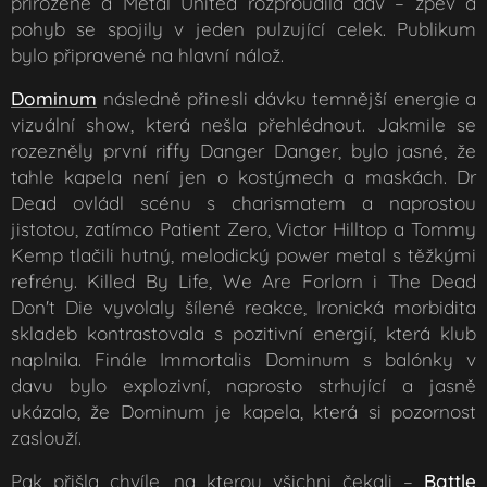
přirozeně a Metal United rozproudila dav – zpěv a
pohyb se spojily v jeden pulzující celek. Publikum
bylo připravené na hlavní nálož.
Dominum
následně přinesli dávku temnější energie a
vizuální show, která nešla přehlédnout. Jakmile se
rozezněly první riffy Danger Danger, bylo jasné, že
tahle kapela není jen o kostýmech a maskách. Dr
Dead ovládl scénu s charismatem a naprostou
jistotou, zatímco Patient Zero, Victor Hilltop a Tommy
Kemp tlačili hutný, melodický power metal s těžkými
refrény. Killed By Life, We Are Forlorn i The Dead
Don't Die vyvolaly šílené reakce, Ironická morbidita
skladeb kontrastovala s pozitivní energií, která klub
naplnila. Finále Immortalis Dominum s balónky v
davu bylo explozivní, naprosto strhující a jasně
ukázalo, že Dominum je kapela, která si pozornost
zaslouží.
Pak přišla chvíle, na kterou všichni čekali –
Battle