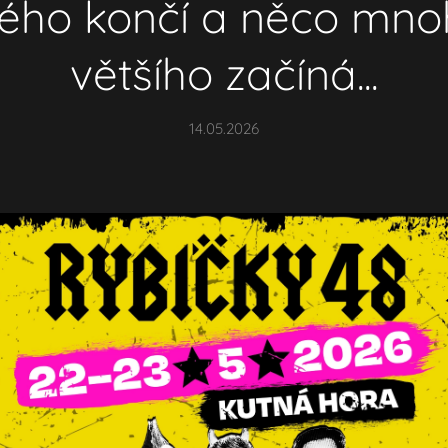
kého končí a něco mn
většího začíná...
14.05.2026