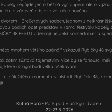
v kapely nepůjde jen o běžná vystoupení, ale o výz
nu éru a zároveň odstartovat něco nového.
dvorem - Breüerových sadech, jednom z nejkrásnějšíc
dvou pódiích opět představí v rámci festivalu kapely 
IČKY 48 FESTU odehrají nejdelší koncertní set a speci
 něco mnohem většího začíná," vzkazují Rybičky 48 s
á, zatím zůstává tajemstvím. Více by se fanoušci mě
, které už nyní budí velká očekávání.
 u důležitého momentu v historii Rybiček 48, rozh
ít.
📍 Kutná Hora -
Park pod Vlašským dvorem
📅 22-23.5. 2026