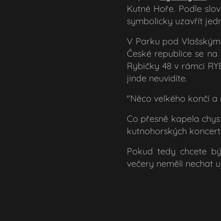
Kutné Hoře. Podle slo
symbolicky uzavřít jed
V Parku pod Vlašským 
České republice se na 
Rybičky 48 v rámci RYB
jinde neuvidíte.
"Něco velkého končí a
Co přesně kapela chyst
kutnohorských koncertů
Pokud tedy chcete být
večery neměli nechat uj