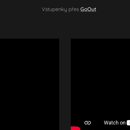
🎟️ Vstupenky přes
GoOut