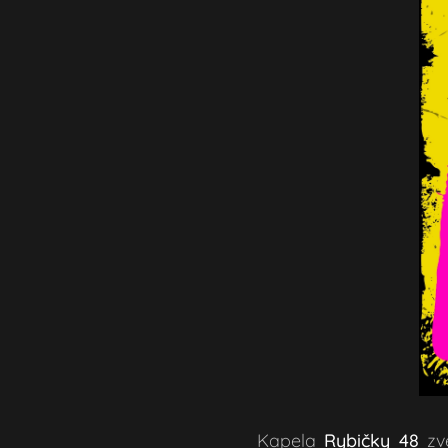
Kapela
Rybičky 48
zv