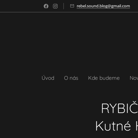
rebel.sound.blog@gmail.com
Úvod
O nás
Kde budeme
No
RYBIČ
Kutné 