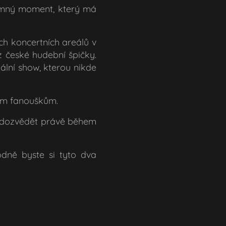
namný moment, který má
h koncertních areálů v
z české hudební špičky.
ální show, kterou nikde
vým fanouškům.
li dozvědět právě během
odně byste si tyto dva