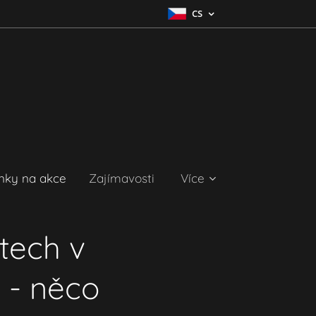
CS
nky na akce
Zajímavosti
Více
tech v
 - něco