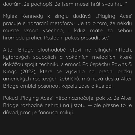
doufám, že pochopíš, že jsem musel hrát svou hru…“
Myles Kennedy k singlu dodává: „Playing Aces‘
pracuje s hazardní metaforou. Je to o tom, že někdy
musíte vsadit všechno, i když máte za sebou
hromadu proher. Poslední pokus prosadit se.“
Alter Bridge dlouhodobě staví na silných riffech,
kytarových soubojích a vokálních melodiích, které
dokážou spojit techniku s emocí. Po úspěchu Pawns &
Kings (2022), které se vyšvihlo na přední příčky
amerických rockových žebříčků, má nová deska Alter
Bridge ambici posunout kapelu zase o kus dál.
Pokud „Playing Aces“ něco naznačuje, pak to, že Alter
Bridge rozhodně nehrají na jistotu — ale přesně to je
důvod, proč je fanoušci milují.