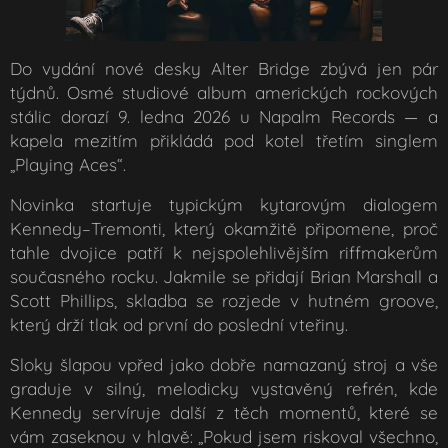
Do vydání nové desky Alter Bridge zbývá jen pár
týdnů. Osmé studiové album amerických rockových
stálic dorazí 9. ledna 2026 u Napalm Records — a
kapela mezitím přikládá pod kotel třetím singlem
„Playing Aces“.
Novinka startuje typickým kytarovým dialogem
Kennedy–Tremonti, který okamžitě připomene, proč
tahle dvojice patří k nejspolehlivějším riffmakerům
současného rocku. Jakmile se přidají Brian Marshall a
Scott Phillips, skladba se rozjede v hutném groove,
který drží tlak od první do poslední vteřiny.
Sloky šlapou vpřed jako dobře namazaný stroj a vše
graduje v silný, melodicky vystavěný refrén, kde
Kennedy servíruje další z těch momentů, které se
vám zaseknou v hlavě: „Pokud jsem riskoval všechno,