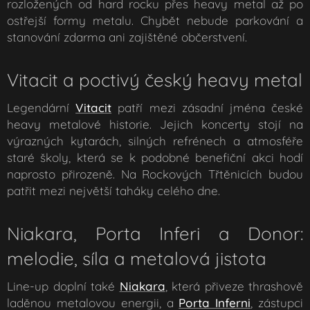
rozložených od hard rocku přes heavy metal až po
ostřejší formy metalu. Chybět nebude parkování a
stanování zdarma ani zajištěné občerstvení.
Vitacit a poctivý český heavy metal
Legendární
Vitacit
patří mezi zásadní jména české
heavy metalové historie. Jejich koncerty stojí na
výrazných kytarách, silných refrénech a atmosféře
staré školy, která se k podobné benefiční akci hodí
naprosto přirozeně. Na Rockových Třtěnicích budou
patřit mezi největší taháky celého dne.
Niakara, Porta Inferi a Donor:
melodie, síla a metalová jistota
Line-up doplní také
Niakara
, která přiveze thrashově
laděnou metalovou energii, a
Porta Inferni
, zástupci