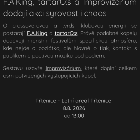
F.A.King, tartarO:s a Improvizárium
dodají akci syrovost i chaos
O crossoverovou a tvrdší klubovou energii se
postarají
F.A.King
a
tartarO:s
. Právě podobné kapely
dodávají menším festivalům specifickou atmosféru,
kde nejde o pozlátko, ale hlavně o tlak, kontakt s
publikem a poctivou muziku pod pódiem.
Sestavu uzavře
Improvizárium
, které doplní celkem
osm potvrzených vystupujících kapel.
📍Třtěnice - Letní areál Třtěnice
📅
8.8. 2026
🕕
od
13:00