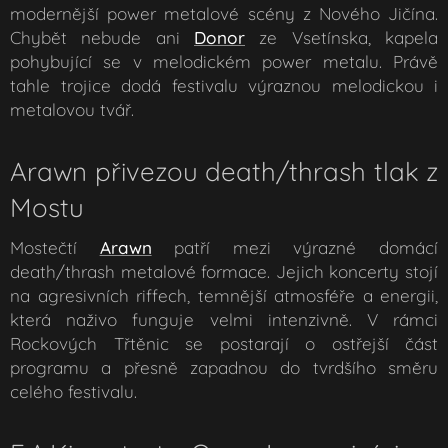
modernější power metalové scény z Nového Jičína.
Chybět nebude ani
Donor
ze Vsetínska, kapela
pohybující se v melodickém power metalu. Právě
tahle trojice dodá festivalu výraznou melodickou i
metalovou tvář.
Arawn přivezou death/thrash tlak z
Mostu
Mostečtí
Arawn
patří mezi výrazné domácí
death/thrash metalové formace. Jejich koncerty stojí
na agresivních riffech, temnější atmosféře a energii,
která naživo funguje velmi intenzivně. V rámci
Rockových Třtěnic se postarají o ostřejší část
programu a přesně zapadnou do tvrdšího směru
celého festivalu.