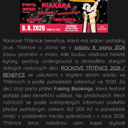
Rockové Třtěnice: benefice, která má srdce i pořádný
zvuk. Třtěnice u Jičína se v
sobotu
8. srpna 2026
znovu promění v místo, kde budou vládnout hlasité
kytary, poctivý underground a atmosféra starých
dobrých rockových akcí.
ROCKOVÉ TŘTĚNICE
2026 /
BENEFICE
se uskuteční v krytém letním areálu ve
Třtěnicích a podle pořadatelů odstartují ve 13:00. Za
akcí stojí parta přátel
Faking Bookings
, která festival
pořádá jako benefiční událost. Na předchozích třech
ročnících se podle zveřejněných informací podařilo
předat potřebným celkem 162 000 Kč a pořadatelé
chtějí v podobném trendu pokračovat i v roce 2026.
Třtěnice letos nabídnou osm kapel stylově