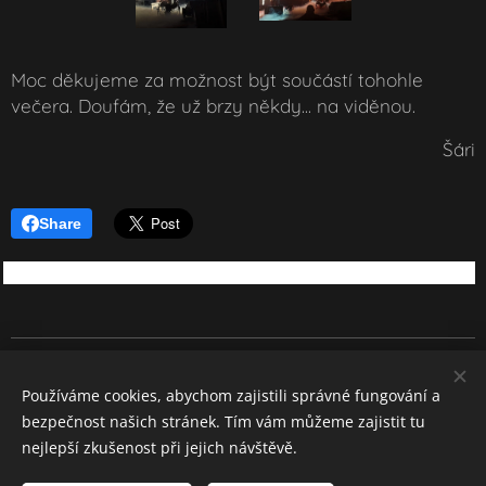
Moc děkujeme za možnost být součástí tohohle
večera. Doufám, že už brzy někdy... na viděnou.
Šári
Share
REBEL SOUND
Používáme cookies, abychom zajistili správné fungování a
Všechna práva vyhrazena 2026
bezpečnost našich stránek. Tím vám můžeme zajistit tu
Cookies
nejlepší zkušenost při jejich návštěvě.