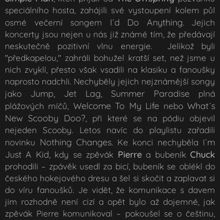
speciálního hosta, zahájili své vystoupení kolem půl
I´d Do Anything
osmé večerní songem
. Jejich
koncerty jsou nejen u nás již známé tím, že předávají
neskutečně pozitivní vlnu energie. Jelikož byli
"předkapelou," zahráli bohužel kratší set, než jsme u
nich zvyklí, přesto však vsadili na klasiku a fanoušky
naprosto nadchli. Nechyběly jejich nejznámější songy
Jump, Jet Lag, Summer Paradise
jako
plná
Welcome To My Life
What´s
plážových míčů,
nebo
New Scooby Doo?
, při které se na pódiu objevil
nejeden Scooby. Letos navíc do playlistu zařadili
Nothing Changes
´m
novinku
. Ke konci nechyběla I
Just A Kid
Pierre
Chuck
, kdy se zpěvák
a bubeník
prohodili – zpávěk usedl za bicí, bubeník se oblékl do
českého hokejového dresu a šel si skočit a zaplavat si
do víru fanoušků. Je vidět, že komunikace s davem
jim rozhodně není cizí a opět bylo až dojemné, jak
zpěvák Pierre komunikoval – pokoušel se o češtinu,