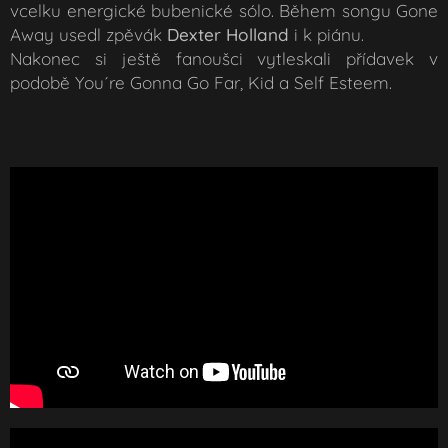
vcelku energické bubenické sólo. Během songu
Gone
Away
usedl zpěvák
Dexter Holland
i k piánu.
Nakonec si ještě fanoušci vytleskali přídavek v
podobě
You´re Gonna Go Far, Kid
a
Self Esteem.