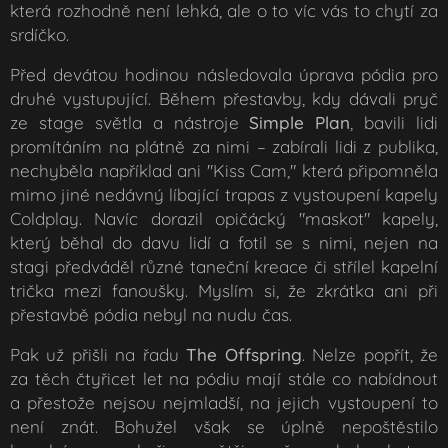
která rozhodně není lehká, ale o to víc vás to chytí za
srdíčko.
Před devátou hodinou následovala úprava pódia pro
druhé vystupující. Během přestavby, kdy dávali pryč
ze stage světla a nástroje
Simple Plan
, bavili lidi
promítáním na plátně za nimi – zabírali lidi z publika,
nechyběla například ani "Kiss Cam," která připomněla
mimo jiné nedávný líbající trapas z vystoupení kapely
Coldplay. Navíc dorazil opičácký "maskot" kapely,
který běhal do davu lidí a fotil se s nimi, nejen na
stagi předváděl různé taneční kreace či střílel kapelní
trička mezi fanoušky. Myslím si, že zkrátka ani při
přestavbě pódia nebyl na nudu čas.
Pak už přišli na řadu
The Offspring
. Nelze popřít, že
za těch čtyřicet let na pódiu mají stále co nabídnout
a přestože nejsou nejmladší, na jejich vystoupení to
není znát. Bohužel však se úplně nepoštěstilo