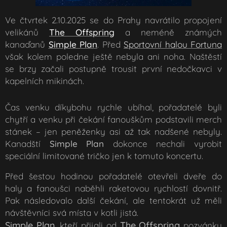
Ve čtvrtek 2.10.2025 se do Prahy navrátilo propojení
velikánů
The Offspring
a neméně známých
kanaďanů
Simple Plan
. Před
Sportovní halou Fortuna
však kolem poledne ještě nebyla ani noha. Naštěstí
se brzy začali postupně trousit první nedočkavci v
kapelních mikinách.
Čas venku díkybohu rychle ubíhal, pořadatelé byli
chytří a venku při čekání fanouškům podstavili merch
stánek – jen peněženky asi až tak nadšené nebyly.
Kanadští
Simple Plan
dokonce nechali vyrobit
speciální limitované tričko jen k tomuto koncertu.
Před šestou hodinou pořadatelé otevřeli dveře do
haly a fanoušci naběhli raketovou rychlostí dovnitř.
Pak následovalo další čekání, ale tentokrát už měli
návštěvníci svá místa v kotli jistá.
Simple Plan
The Offspring
, kteří přijali od
pozvánku