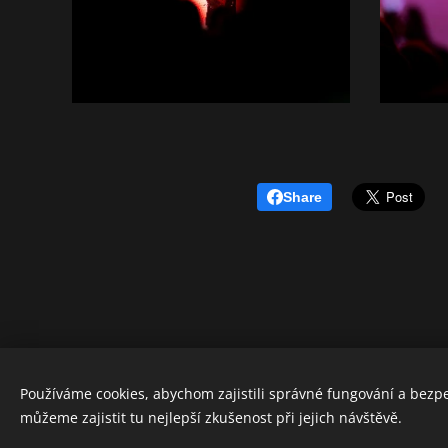
Share
Používáme cookies, abychom zajistili správné fungování a bezp
REBEL SOUND
můžeme zajistit tu nejlepší zkušenost při jejich návštěvě.
Všechna práva vyhrazena 2026