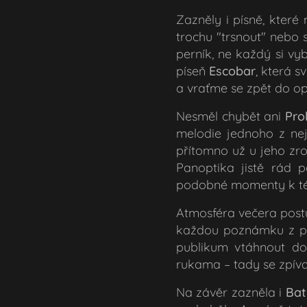
Zazněly i písně, které
trochu "trsnout" nebo s
perník, ne každý si vy
píseň
Escobar
, která 
a vraťme se zpět do op
Nesměl chybět ani
Pro
melodie jednoho z nej
přítomno už u jeho zr
Panoptika jistě rád p
podobné momenty k tét
Atmosféra večera postu
každou poznámku z pódi
publikum vtáhnout do
rukama – tady se zpíva
Na závěr zazněla i
Bat