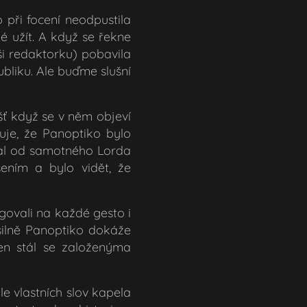
 při focení neodpustila
ké užít. A když se řekne
ši redaktorku) pobavila
bliku. Ale buďme slušní
ášť když se v něm objeví
uje, že Panoptiko bylo
hal od samotného Lorda
šením a bylo vidět, že
govali na každé gesto i
 silně Panoptiko dokáže
en stál se založenýma
e vlastních slov kapela