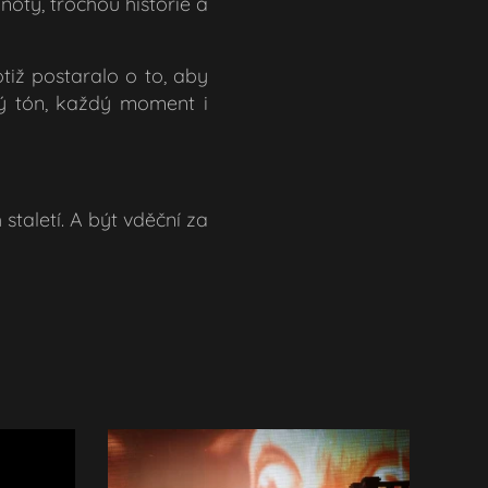
noty, trochou historie a
tiž postaralo o to, aby
ždý tón, každý moment i
taletí. A být vděční za