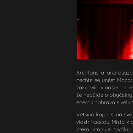
Arci-fans a arci-osaz
nechte se unést Mozar
zakotvilo v našem epe
že nepůjde o obyčejný 
energií pohrává s velko
Většina kapel si na sv
vlastní cestou. Místo 
která vtahuje diváky 