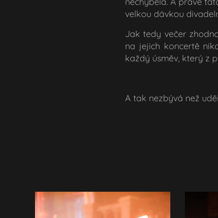
nechyběla. A právě tato
velkou dávkou divadel
Jak tedy večer zhodnot
na jejich koncertě nik
každý úsměv, který z p
A tak nezbývá než uděl