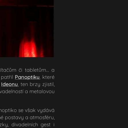
čítačům či tabletům… a
patřil
Panoptiku
, které
o
Ideonu
, ten brzy zjistil,
ivadelností a metalovou
anoptiko se však vydává
né postavy a atmosféru,
ky, divadelních gest i