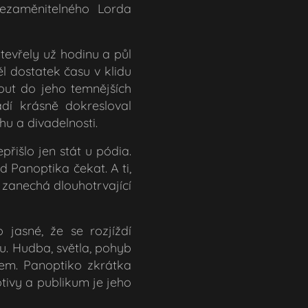
ezaměnitelného Lorda
evřely už hodinu a půl
 dostatek času v klidu
out do jeho temnějších
dí krásně dokresloval
hu a divadelnosti.
řišlo jen stát u pódia.
od Panoptika čekat. A ti,
h zanechá dlouhotrvající
 jasné, že se rozjíždí
u. Hudba, světla, pohyb
ovem. Panoptiko zkrátka
tivy a publikum je jeho