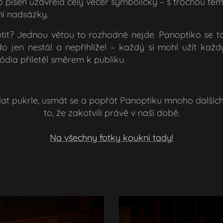
 píseň uzavřela celý večer symbolicky – s trochou tem
ní nadsázky.
it? Jednou větou to rozhodně nejde. Panoptiko se to
do jen nestál a nepřihlížel – každý si mohl užít ka
ódia přiletěl směrem k publiku.
at pukrle, usmát se a popřát Panoptiku mnoho dalších s
to, že zakotvili právě v naší době.
Na všechny fo
tky koukni tady!