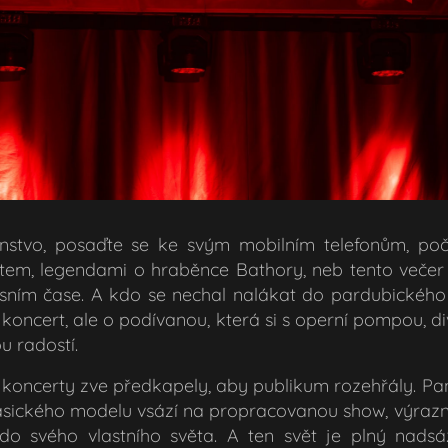
enstvo, posaďte se ke svým mobilním telefonům, po
tem, legendami o hraběnce Bathory, neb tento večer 
sním čase. A kdo se nechal nalákat do pardubickéh
koncert, ale o podívanou, která si s operní pompou, d
u radostí.
é koncerty zve předkapely, aby publikum rozehřály. P
klasického modelu vsází na propracovanou show, výraz
do svého vlastního světa. A ten svět je plný nadsáz