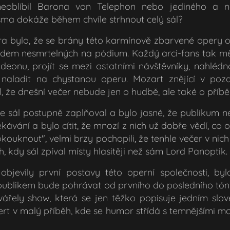
eoblíbil Barona von Telephon nebo jediného a n
sma dokáže během chvíle strhnout celý sál?
 bylo, že se brány této karmínově zbarvené opery ot
em nesmrtelných na pódium. Každý arci-fans tak měl
deonu, projít se mezi ostatními návštěvníky, nahlédn
naladit na chystanou operu. Mozart znějící v poza
, že dnešní večer nebude jen o hudbě, ale také o příbě
e sál postupně zaplňoval a bylo jasné, že publikum nep
očekávání a bylo cítit, že mnozí z nich už dobře vědí, co 
 "okouknout", velmi brzy pochopili, že tenhle večer v nic
h, kdy sál zpíval místy hlasitěji než sám Lord Panoptik.
bjevily první postavy této operní společnosti, bylo
s publikem bude pohrávat od prvního do posledního tón
tvářely show, která se jen těžko popisuje jedním sl
t v malý příběh, kde se humor střídá s temnějšími mo