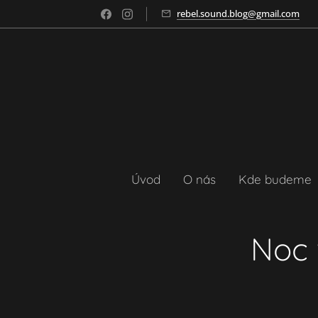
rebel.sound.blog@gmail.com
Úvod
O nás
Kde budeme
Noc 