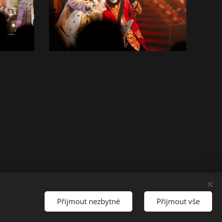
Cookies
Přijmout nezbytné
Přijmout vše
Jazyky
Čeština
English