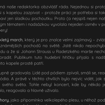
 má naše redaktorka obzvlášť ráda. Nejednou si proto
i s kapelou zazpívat – protože práci je potřeba si ta
baví jen sladkou pochoutku. Proto (a nejspíš nejen na
svým tématem i nadsázkou vyvolala nejeden úsměv v pu
ery!
kletý march
, který je pro znalce velmi zajímavý – zvl
známějších pochodů na světě. Jistě nikdo nepochyb
odu a že si Johann Strauss u Radetzkého marše nec
oradit. Publikum tuto hudební hříčku přijalo s nad
o kapele prostě patří.
pně gradovala. Lidé pod pódiem zpívali, smáli se, rea
a. A právě v těchto chvílích bylo nejvíc vidět, jak
 svého světa. Tohle nebyl koncert, kde by někdo j
lo, reagovalo a hlavně užívalo.
hory
, jako připomínka velkolepého plesu, u něhož podl