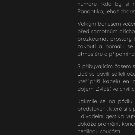
humoru. Kdo by si n
Panoptika, jehož chari
Velkým bonusem večera
před samotným příchod
prozkoumat prostory I
zákoutí a pomalu se 
atmosféru a připomínal
S přibývajícím časem s
Lidé se bavili, sdíleli 
kteří přišli kapelu jen
dojem. Zvlášť ve chvílíc
Jakmile se na pódiu o
představení, které si 
i divadelní gestika vy
dokáže proměnit koncer
nedílnou součástí.