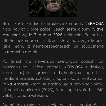
Brazil­sko-řecké death/thrashové komando
NERVOSA
hlásí návrat v plné palbě. Jejich šesté album
"Slave
Machine"
vyjde
3. dubna 2026
u Napalm Records a
slibuje nekompromisní jízdu, která potvrzuje kapelu
jako jednu z nejnebezpečnějších sil současného
extrémního metalu.
Po letech na největších světových pódiích, od
Wackenu po Hellfest, přichází
NERVOSA
s deskou,
která spojuje syrovou oldschoolovou agresi s
moderní ostrostí. Zakládající kytaristka a frontwoman
Prika Amaral
, která se naplno ujala hlavního vokálu
už na albu Jailbreak (2023), žene kapelu vpřed s ještě
větší jistotou a vztekem.
Stejně jako minule vznikala deska ve spolupráci s