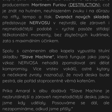
producentem
Martinem Furiou
(
DESTRUCTION
), což
je znát na hutném, neuhlazeném zvuku i na důrazu
na riffy, tempo a tlak.
Dvanáct nových skladeb
představuje
NERVOSU
v nejtvrdší, ale zároveň i
nejmelodičtější podobě – rychlé pasáže střídají
těžkotonážní momenty, bez zbytečných kudrlinek,
zato s maximálním účinkem.
Spolu s oznámením alba kapela vypustila titulní
skladbu
"Slave Machine"
, která funguje jako jasný
vzkaz: NERVOSA nehodlá zpomalovat ani dělat
kompromisy. Více vrstev vokálů, ostré kytary
a nečekané zvraty naznačují, že nová deska bude
pestrá, ale pořád stoprocentně věrná kořenům.
Prika Amaral k albu dodává: "
Slave Machine je
nejbrutálnější a zároveň nejmelodičtější deska, jakou
jsme kdy udělaly. Posouváme se dál, ale
nezapomínáme, odkud jsme přišly.
"