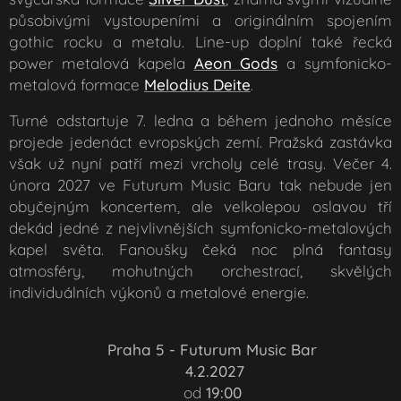
působivými vystoupeními a originálním spojením
gothic rocku a metalu. Line-up doplní také řecká
power metalová kapela
Aeon Gods
a symfonicko-
metalová formace
Melodius Deite
.
Turné odstartuje 7. ledna a během jednoho měsíce
projede jedenáct evropských zemí. Pražská zastávka
však už nyní patří mezi vrcholy celé trasy. Večer 4.
února 2027 ve Futurum Music Baru tak nebude jen
obyčejným koncertem, ale velkolepou oslavou tří
dekád jedné z nejvlivnějších symfonicko-metalových
kapel světa. Fanoušky čeká noc plná fantasy
atmosféry, mohutných orchestrací, skvělých
individuálních výkonů a metalové energie.
📍 Praha 5 -
Futurum Music Bar
📅 4.2.2027
🕕
od
19:00