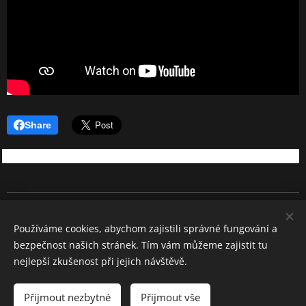
Share
REBEL SOUND
Používáme cookies, abychom zajistili správné fungování a
Všechna práva vyhrazena 2026
bezpečnost našich stránek. Tím vám můžeme zajistit tu
Cookies
nejlepší zkušenost při jejich návštěvě.
Jazyky
Přijmout nezbytné
Přijmout vše
Čeština
English