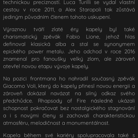
technickou precizností. Luca Turilli se vydal vlastní
cestou v roce 2011, a Alex Staropoli tak zůstává
jediným původním členem tohoto uskupení.
Výraznou tváří zlaté éry kapely byl také
charismatický zpěvák Fabio Lione, jehož hlas
definoval klasická alba a stal se synonymem
epického power metalu. Jeho odchod v roce 2016
znamenal pro fanoušky velký zlom, ale zároveň
otevřel novou etapu vývoje kapely.
Na pozici frontmana ho nahradil současný zpěvák
Giacomo Voli, který do kapely přinesl novou energii a
zároveň dokázal navázat na silný odkaz svého
předchůdce. Rhapsody of Fire následně ukázali
schopnost pokračovat bez nostalgického stagnování
a i s novými členy si zachovali charakteristickou
atmosféru, melodičnost a monumentálnost.
Kapela během své kariéry spolupracovala také s