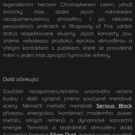
legendárním hercem Christopherem Leem, jehož
ikonický hlas dodal jejich nahrávkám
nezapomenutelnou atmosféru. I po několika
personálních změnách si Rhapsody of Fire udrželi
status respektované skupiny. Jejich koncerty jsou
známé velkolepou produkcí, epickou atmosférou a
vřelým kontaktem s publikem, které se pravidelně
mění v jeden hlas zpívající hymnické refrény.
Další účinkujíc
í
Součástí nezapomenutelného únorového večera
budou i další výrazná jména současné metalové
scény. Němečtí melodic metalisté
Seriou
s Black
přivezou energickou kombinaci moderního power
metalu, silných refrénů a dynamické koncertní
energie. Temnější a teatrálnější atmosféru dodá
švýcarská formace
Silver Dust
, známá svými vizuálně