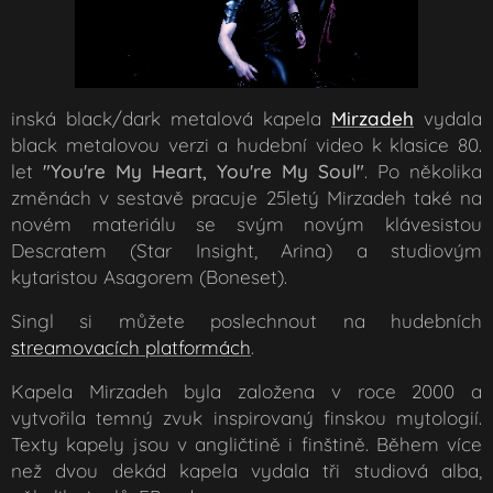
inská black/dark metalová kapela
Mirzadeh
vydala
black metalovou verzi a hudební video k klasice 80.
let
"You're My Heart, You're My Soul"
. Po několika
změnách v sestavě pracuje 25letý Mirzadeh také na
novém materiálu se svým novým klávesistou
Descratem (Star Insight, Arina) a studiovým
kytaristou Asagorem (Boneset).
Singl si můžete poslechnout na hudebních
streamovacích platformách
.
Kapela Mirzadeh byla založena v roce 2000 a
vytvořila temný zvuk inspirovaný finskou mytologií.
Texty kapely jsou v angličtině i finštině. Během více
než dvou dekád kapela vydala tři studiová alba,