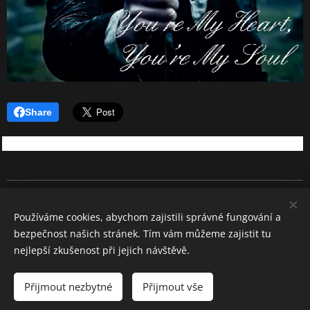
Share
REBEL SOUND
Používáme cookies, abychom zajistili správné fungování a
Všechna práva vyhrazena 2026
bezpečnost našich stránek. Tím vám můžeme zajistit tu
Cookies
nejlepší zkušenost při jejich návštěvě.
Jazyky
Přijmout nezbytné
Přijmout vše
Čeština
English