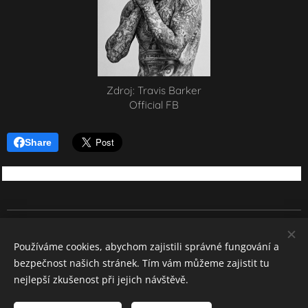
Zdroj: Travis Barker
Official FB
Share
REBEL SOUND
Používáme cookies, abychom zajistili správné fungování a
Všechna práva vyhrazena 2026
bezpečnost našich stránek. Tím vám můžeme zajistit tu
Cookies
nejlepší zkušenost při jejich návštěvě.
Jazyky