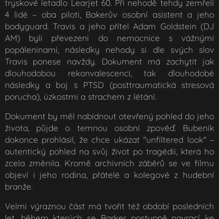
tryskové letadlo Learjet 60. Při nehodě tehdy zemřeli
4 lidé – oba piloti, Bakerův osobní asistent a jeho
bodyguard. Travis a jeho přítel Adam Goldstein (DJ
AM) byli převezeni do nemocnice s vážnými
popáleninami, následky nehody si dle svých slov
Travis ponese navždy. Dokument má zachytit jak
dlouhodobou rekonvalescenci, tak dlouhodobé
následky a boj s PTSD (posttraumatická stresová
porucha), úzkostmi a strachem z létání.
Dokument by měl nabídnout otevřený pohled do jeho
života, půjde o temnou osobní zpověď. Bubeník
dokonce prohlásil, že chce ukázat
"unfiltered look"
–
autentický pohled na svůj život po tragédii, která ho
zcela změnila. Kromě archivních záběrů se ve filmu
objeví i jeho rodina, přátelé a kolegové z hudební
branže.
Velmi výraznou část má tvořit též období posledních
let, během kterých se Barker postupně navrací ke