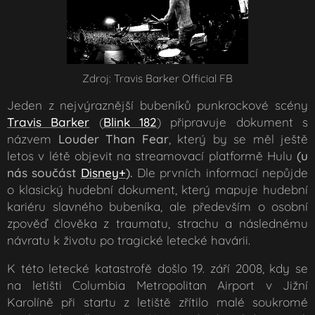
Zdroj: Travis Barker Official FB
Jeden z nejvýraznější bubeníků punkrockové scény
Travis Barker
(
Blink 182
) připravuje dokument s
názvem
Louder Than Fear
, který by se měl ještě
letos v létě objevit na streamovací platformě Hulu
(u
nás součást
Disney+
)
.
Dle prvních informací nepůjde
o klasický hudební dokument, který mapuje hudební
kariéru slavného bubeníka, ale především o osobní
zpověď člověka z traumatu, strachu a následnému
návratu k životu po tragické letecké havárii.
K této letecké katastrofě došlo
19. září 2008
, kdy se
na letišti Columbia Metropolitan Airport v Jižní
Karolíně při startu z letiště zřítilo malé soukromé