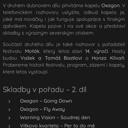
V druhém dubnovém dílu přivítáme kapelu
Oxagon
. V
telefonickém rozhovoru uslyšíte, odkud kapela je,
jaké má nováčky i jak funguje spolupráce s finským
zpěvákem. Kapela pozve i na své akce a představí
skladby s výrazným severským otiskem.
Součástí druhého dílu je také rozhovor s pořadateli
festivalu
Moták
, který letos slaví
14. výročí
. Hosty
budou
Vašek a Tomáš Bastlovi
a
Honza Klivaň
.
Probereme historii festivalu, program, zázemí i kapely,
které letos vystoupí.
Skladby v pořadu – 2. díl
Oxagon – Going Down
Oxagon – Fly Away
Warning Vision – Soudnej den
Vítkovo kvarteto – Per to do mě