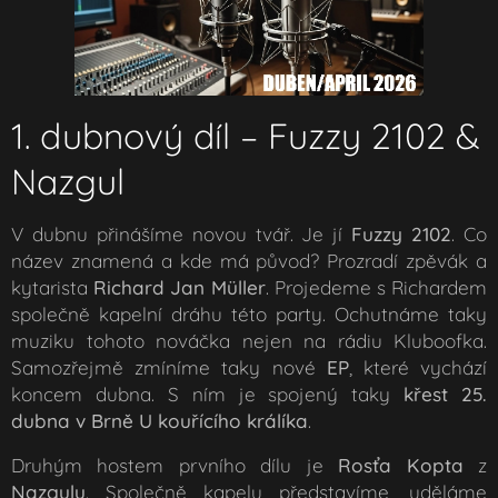
1. dubnový díl – Fuzzy 2102 &
Nazgul
V dubnu přinášíme novou tvář. Je jí
Fuzzy 2102
. Co
název znamená a kde má původ? Prozradí zpěvák a
kytarista
Richard Jan Müller
. Projedeme s Richardem
společně kapelní dráhu této party. Ochutnáme taky
muziku tohoto nováčka nejen na rádiu Kluboofka.
Samozřejmě zmíníme taky nové
EP
, které vychází
koncem dubna. S ním je spojený taky
křest 25.
dubna v Brně U kouřícího králíka
.
Druhým hostem prvního dílu je
Rosťa Kopta
z
Nazgulu
. Společně kapelu představíme, uděláme