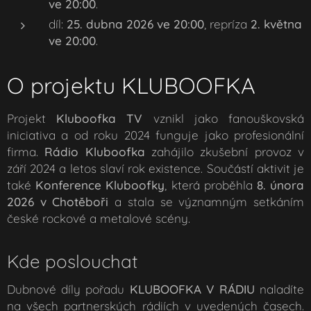
ve 20:00
.
díl:
25. dubna 2026 ve 20:00
, repríza
2. května
ve 20:00
.
O projektu KLUBOOFKA
Projekt
Kluboofka TV
vznikl jako fanouškovská
iniciativa a od roku 2024 funguje jako profesionální
firma.
Rádio Kluboofka
zahájilo zkušební provoz v
září 2024 a letos slaví rok existence. Součástí aktivit je
také
Konference Kluboofky
, která proběhla
8. února
2026 v Chotěboři
a stala se významným setkáním
české rockové a metalové scény.
Kde poslouchat
Dubnové díly pořadu
KLUBOOFKA V RÁDIU
naladíte
na všech partnerských rádiích v uvedených časech.