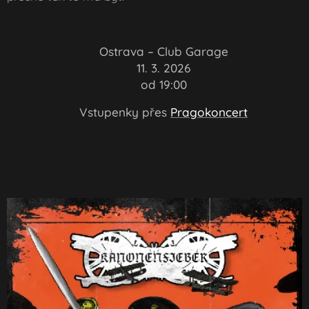
📍
Ostrava – Club Garage
📅
11. 3. 2026
🕗 od 19:00
🎟️
Vstupenky přes
Pragokoncert