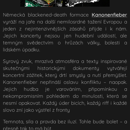
Německá blackened-death formace
Kan
onenfieber
vyráží na jaře na další nemilosrdné tažení Evropou a
jeden z nejintenzivnějších zásahů přijde i k nám.
Jejich koncerty nejsou jen hudební událostí, ale
temným svědectvím o hrůzách války, bolesti a
lidském úpadku.
Syrový zvuk, mrazivá atmosféra a texty inspirované
skutečnými historickými dokumenty vytvářejí
koncertní zážitek, který drtí smysly a nutí přemýšlet.
Kanonenfieber nepřináší oslavu konfliktu – naopak.
Jejich hudba je varováním, připomínkou a
nekompromisním pohledem do minulosti, která se
nesmí opakovat. Každý úder bicích, každý riff i každé
slovo zní jako výstřel z fronty
Temnota, síla a pravda bez iluzí. Tohle bude bolet – a
přesně tak to má být.