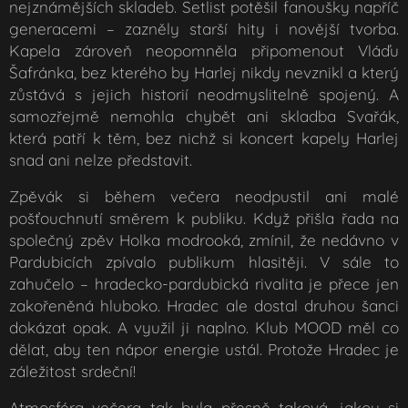
nejznámějších skladeb. Setlist potěšil fanoušky napříč
generacemi – zazněly starší hity i novější tvorba.
Kapela zároveň neopomněla připomenout Vláďu
Šafránka, bez kterého by Harlej nikdy nevznikl a který
zůstává s jejich historií neodmyslitelně spojený. A
samozřejmě nemohla chybět ani skladba
Svařák
,
která patří k těm, bez nichž si koncert kapely Harlej
snad ani nelze představit.
Zpěvák si během večera neodpustil ani malé
pošťouchnutí směrem k publiku. Když přišla řada na
společný zpěv
Holka modrooká
, zmínil, že nedávno v
Pardubicích zpívalo publikum hlasitěji. V sále to
zahučelo – hradecko-pardubická rivalita je přece jen
zakořeněná hluboko. Hradec ale dostal druhou šanci
dokázat opak. A využil ji naplno. Klub MOOD měl co
dělat, aby ten nápor energie ustál. Protože Hradec je
záležitost srdeční!
Atmosféra večera tak byla přesně taková, jakou si