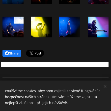
Share
REBEL SOUND
Používáme cookies, abychom zajistili správné fungování a
Všechna práva vyhrazena 2026
bezpečnost našich stránek. Tím vám můžeme zajistit tu
Cookies
nejlepší zkušenost při jejich návštěvě.