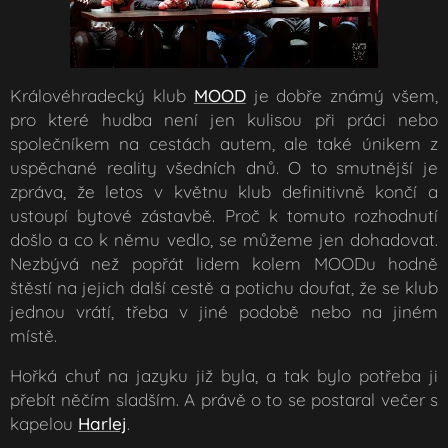
Královéhradecký klub
MOOD
je dobře známý všem,
pro které hudba není jen kulisou při práci nebo
společníkem na cestách autem, ale také únikem z
uspěchané reality všedních dnů. O to smutnější je
zpráva, že letos v květnu klub definitivně končí a
ustoupí bytové zástavbě. Proč k tomuto rozhodnutí
došlo a co k němu vedlo, se můžeme jen dohadovat.
Nezbývá než popřát lidem kolem MOODu hodně
štěstí na jejich další cestě a potichu doufat, že se klub
jednou vrátí, třeba v jiné podobě nebo na jiném
místě.
Hořká chuť na jazyku již byla, a tak bylo potřeba ji
přebít něčím sladším. A právě o to se postaral večer s
kapelou
Harlej
.