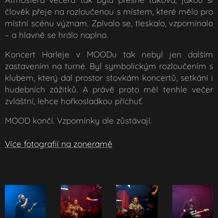
člověk přeje na rozloučenou s místem, které mělo pro
místní scénu význam. Zpívalo se, tleskalo, vzpomínalo
– a hlavně se hrálo naplno.
Koncert Harleje v MOODu tak nebyl jen dalším
zastavením na turné. Byl symbolickým rozloučením s
klubem, který dal prostor stovkám koncertů, setkání i
hudebních zážitků. A právě proto měl tenhle večer
zvláštní, lehce hořkosladkou příchuť.
MOOD končí. Vzpomínky ale zůstávají.
Více fotografií na zoneramě