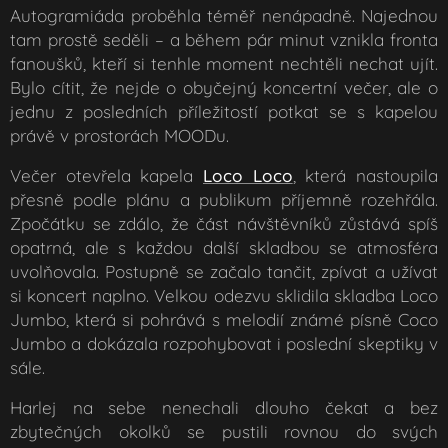
Autogramiáda proběhla téměř nenápadně. Najednou
tam prostě seděli – a během pár minut vznikla fronta
fanoušků, kteří si tenhle moment nechtěli nechat ujít.
Bylo cítit, že nejde o obyčejný koncertní večer, ale o
jednu z posledních příležitostí potkat se s kapelou
právě v prostorách MOODu.
Večer otevřela kapela
Loc
o Loco
, která nastoupila
přesně podle plánu a publikum příjemně rozehřála.
Zpočátku se zdálo, že část návštěvníků zůstává spíš
opatrná, ale s každou další skladbou se atmosféra
uvolňovala. Postupně se začalo tančit, zpívat a užívat
si koncert naplno. Velkou odezvu sklidila skladba
Loco
Jumbo
, která si pohrává s melodií známé písně
Coco
Jumbo
a dokázala rozpohybovat i poslední skeptiky v
sále.
Harlej na sebe nenechali dlouho čekat a bez
zbytečných okolků se pustili rovnou do svých