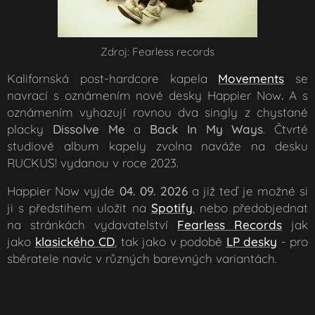
Zdroj: Fearless records
Kalifornská post-hardcore kapela
Movements
se
navrací s oznámením nové desky
Happier Now
.
A s
oznámením vyhazují rovnou dva singly z chystané
placky
Dissolve Me
a
Back In My Ways
. Čtvrté
studiové album kapely zvolna naváže na desku
RUCKUS!
vydanou v roce 2023.
Happier Now
vyjde
0
4. 09. 202
6
a již teď je možné si
ji s předstihem uložit na
Spotify
, nebo předobjednat
na stránkách vydavatelství
Fearless Records
jak
jako
klasického CD
, tak jako v podobě
LP desky
- pro
sběratele navíc v různých barevných variantách.