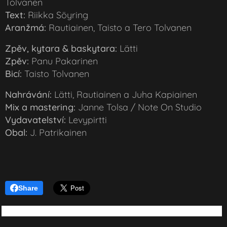
Tolvanen
Text:
Riikka Söyring
Aranžmá:
Rautiainen, Taisto a Tero Tolvanen
Zpěv, kytara & baskytara:
Lätti
Zpěv:
Panu Pakarinen
Bicí:
Taisto Tolvanen
Nahrávání:
Lätti, Rautiainen a Juha Kapiainen
Mix a mastering:
Janne Tolsa / Note On Studio
Vydavatelství:
Levypirtti
Obal:
J. Patrikainen
Share