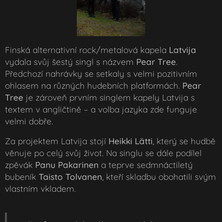
Finská alternativní rock/metalová kapela
Latvija
vydala svůj šestý singl s názvem
Pear Tree
.
Předchozí nahrávky se setkaly s velmi pozitivním
ohlasem na různých hudebních platformách.
Pear
Tree
je zároveň prvním singlem kapely Latvija s
textem v angličtině – a volba jazyka zde funguje
velmi dobře.
Za projektem Latvija stojí
Heikki Lätti
, který se hudbě
věnuje po celý svůj život. Na singlu se dále podílel
zpěvák
Panu Pakarinen
a teprve sedmnáctiletý
bubeník
Taisto Tolvanen
, kteří skladbu obohatili svým
vlastním vkladem.