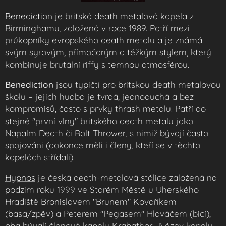
Benediction
je britská death metalová kapela z
Birminghamu, založená v roce 1989. Patří mezi
průkopníky evropského death metalu a je známá
svým syrovým, přímočarým a těžkým stylem, který
kombinuje brutální riffy s temnou atmosférou.
Benediction
jsou typičtí pro britskou death metalovou
školu – jejich hudba je tvrdá, jednoduchá a bez
kompromisů, často s prvky thrash metalu. Patří do
stejné "první vlny" britského death metalu jako
Napalm Death či Bolt Thrower, s nimiž bývají často
spojováni (dokonce měli i členy, kteří se v těchto
kapelách střídali).
Hypnos
je česká death-metalová stálice založená na
podzim roku 1999 ve Starém Městě u Uherského
Hradiště Bronislavem "Brunem" Kovaříkem
(basa/zpěv) a Peterem "Pegasem" Hlaváčem (bicí),
oba bývalí členové kapely Krabathor . Název kapely