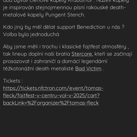
je inspirován stejnojmennou písní rakouské death-
metalové kapely Pungent Stench.
Kdo jiný by měl dělat support Benediction u nás ?
Volba byla jednoduchá
Aby jsme měli i trochu i klasické fajtfest atmosféry ,
tak lineup doplní naši bratia
Stercore
, kteří se začínají
prosazovat i zahraničí a domácí legendární
těžkotonážní death metalisté
Bad Victim
.
Tickets :
https://tickets.nfctron.com/event/tomas-
fleck/fajtfest-v-centru-vol-v-2025/cart?
backLink=%2Forganizer%2Ftomas-fleck