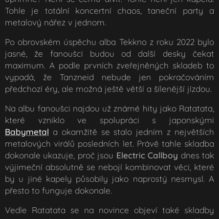
Tohle je totální koncertní chaos, taneční party a
metalový nářez v jednom.
Po obrovském úspěchu alba
Tekkno
z roku 2022 bylo
jasné, že fanoušci budou od další desky čekat
maximum. A podle prvních zveřejněných skladeb to
vypadá, že
Tanzneid
nebude jen pokračováním
předchozí éry, ale možná ještě větší a šílenější jízdou.
Na albu fanoušci najdou už známé hity jako
Ratatata
,
které vzniklo ve spolupráci s japonskými
Babymetal
a okamžitě se stalo jedním z největších
metalových virálů posledních let. Právě tahle skladba
dokonale ukazuje, proč jsou
Electric
Callboy
dnes tak
výjimeční absolutně se nebojí kombinovat věci, které
by u jiné kapely působily jako naprostý nesmysl. A
přesto to funguje dokonale.
Vedle
Ratatata
se na novince objeví také skladby