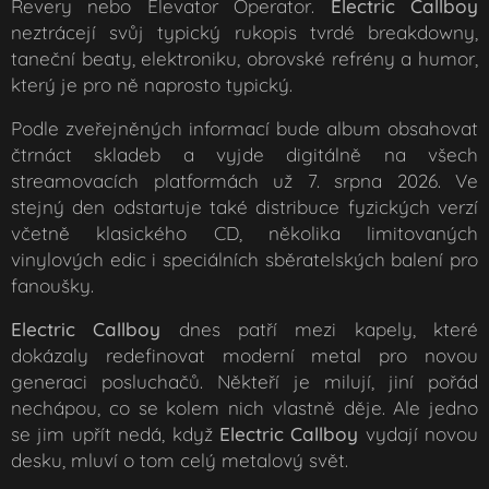
Revery
nebo
Elevator Operator
.
Electric
Callboy
neztrácejí svůj typický rukopis tvrdé breakdowny,
taneční beaty, elektroniku, obrovské refrény a humor,
který je pro ně naprosto typický.
Podle zveřejněných informací bude album obsahovat
čtrnáct skladeb a vyjde digitálně na všech
streamovacích platformách už 7. srpna 2026. Ve
stejný den odstartuje také distribuce fyzických verzí
včetně klasického CD, několika limitovaných
vinylových edic i speciálních sběratelských balení pro
fanoušky.
Electric
Callboy
dnes patří mezi kapely, které
dokázaly redefinovat moderní metal pro novou
generaci posluchačů. Někteří je milují, jiní pořád
nechápou, co se kolem nich vlastně děje. Ale jedno
se jim upřít nedá, když
Electric
Callboy
vydají novou
desku, mluví o tom celý metalový svět.