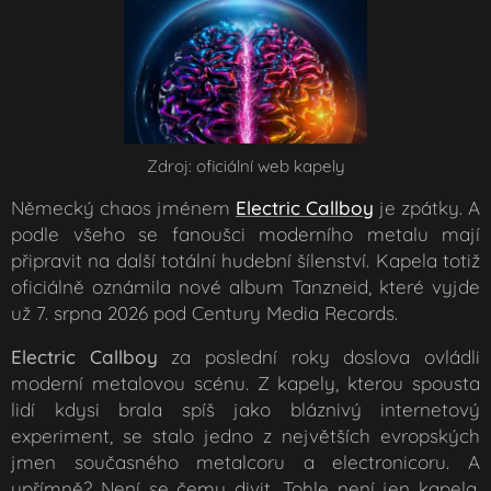
Zdroj: oficiální web kapely
Německý chaos jménem
Electric
Callboy
je zpátky. A
podle všeho se fanoušci moderního metalu mají
připravit na další totální hudební šílenství. Kapela totiž
oficiálně oznámila nové album
Tanzneid
, které vyjde
už 7. srpna 2026 pod Century Media Records.
Electric Callboy
za poslední roky doslova ovládli
moderní metalovou scénu. Z kapely, kterou spousta
lidí kdysi brala spíš jako bláznivý internetový
experiment, se stalo jedno z největších evropských
jmen současného metalcoru a electronicoru. A
upřímně? Není se čemu divit. Tohle není jen kapela.