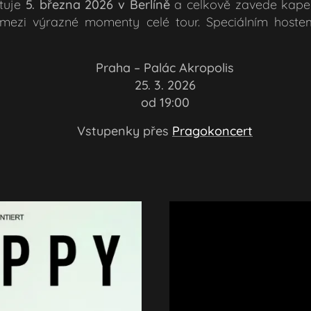
rtuje
5. března 2026 v Berlíně
a celkově zavede kap
 mezi výrazné momenty celé tour. Speciálním host
📍
Praha – Palác Akropolis
📅
25. 3. 2026
🕗 od 19:00
🎟️
Vstupenky přes
Pragokoncert