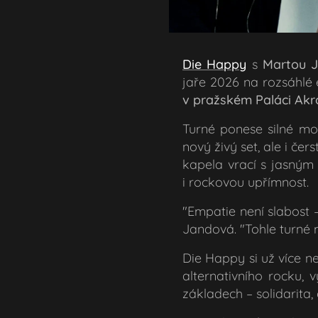
Die Ha
ppy
s
Martou 
jaře 2026 na rozsáhlé
v pražském Paláci Akr
Turné ponese silné m
nový živý set, ale i če
kapela vrací s jasným 
i rockovou upřímnost.
"Empatie
není slabost 
Jandová. "
Tohle turné 
Die Happy si už více n
alternativního rocku, 
základech – solidarita,