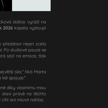
cková stálice vyráží na
a 2026
kapela vystoupí
představí nejen zcela
bí. Po studiové pauze se
erá sází na emoce, tlak
jvětší síla
," říká Marta
lidi spojuje.
"
éně díky vlastnímu mixu
é staví právě na těchto
ítit ani mluvit nahlas.