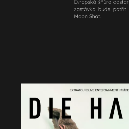
Evropská šňůra odsta
zastávka bude patřit
Moon Shot
.