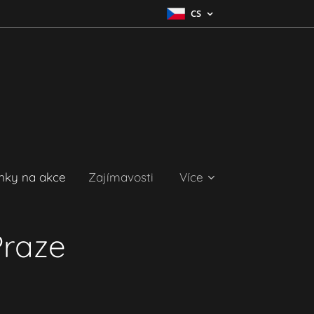
CS
nky na akce
Zajímavosti
Více
Praze