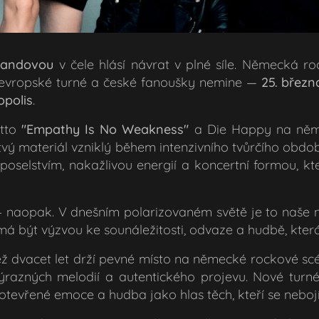
Jandovou
v čele hlásí návrat v plné síle. Německá ro
 evropské turné a české fanoušky nemine —
25. březn
opolis
.
otto
"Empathy Is No Weakness"
a Die Happy na něm 
rstvý materiál vzniklý během intenzivního tvůrčího obdo
poselstvím, nakažlivou energií a koncertní formou, kt
– naopak. V dnešním polarizovaném světě je to naše ne
má být výzvou ke sounáležitosti, odvaze a hudbě, která 
ež dvacet let drží pevné místo na německé rockové sc
výrazných melodií a autentického projevu. Nové turn
 otevřené emoce a hudba jako hlas těch, kteří se nebojí c