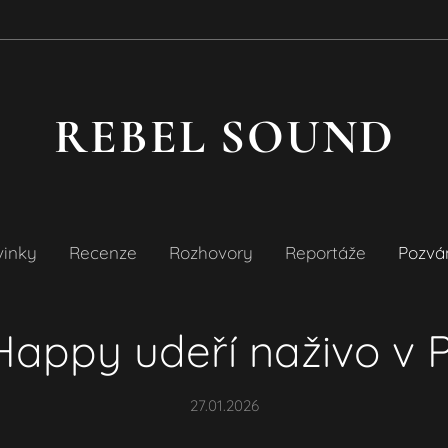
REBEL SOUND
vinky
Recenze
Rozhovory
Reportáže
Pozvá
Happy udeří naživo v 
27.01.2026