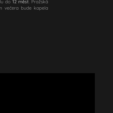
elu do
12 měst
. Pražská
em večera bude kapela