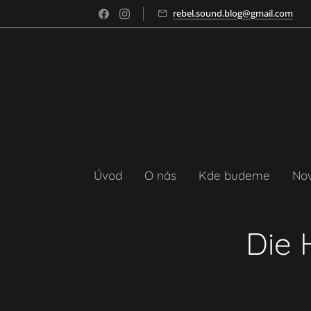
rebel.sound.blog@gmail.com
Úvod
O nás
Kde budeme
No
Die 