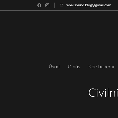
rebel.sound.blog@gmail.com
Úvod
O nás
Kde budeme
Civil