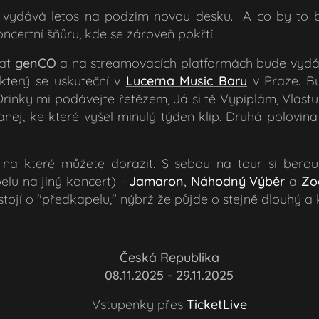
vydává letos na podzim novou desku. A co by to by
ncertní šňůru, kde se zároveň pokřtí.
vat
genCO
a na streamovacích platformách bude vydá
, který se uskuteční v
Lucerna Music Baru
v Praze. B
Drinky mi podávejte řetězem, Já si tě Vypiplám, Vlast
u
anej
, ke které vyšel minulý týden klip. Druhá polovin
na které můžete dorazit. S sebou na tour si berou 
lu na jiný koncert) -
Jamaron
,
Náhodný Výběr
a
Zo
estojí o "předkapelu," nýbrž že půjde o stejně dlouhý a 
📍 Česká Republika
📅 08.11.2025 - 29.11.2025
🎟️ Vstupenky přes
TicketLive