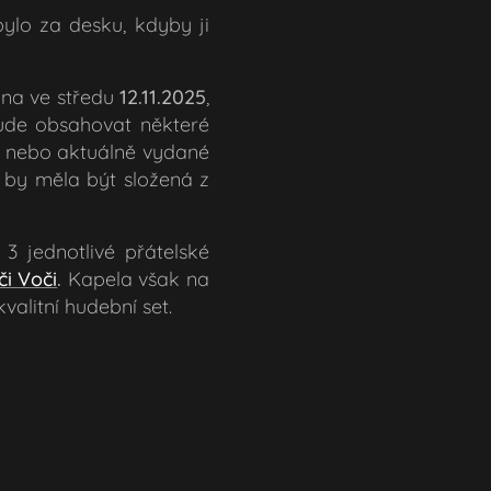
lo za desku, kdyby ji
na ve středu
12.11.2025
,
ude obsahovat některé
nebo aktuálně vydané
a by měla být složená z
3 jednotlivé přátelské
či Voč
i
.
Kapela však na
kvalitní hudební set.