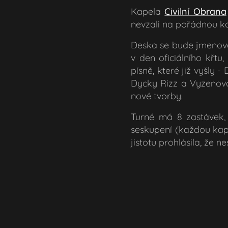
Kapela
Civilní Obrana
nevzali na pořádnou ko
Deska se bude jmeno
v den oficiálního křtu
písně, které již vyšly -
Dycky Rizz
a
Vyzenov
nové tvorby.
Turné má 8 zastávek, 
seskupení (každou kape
jistotu prohlásila, že n