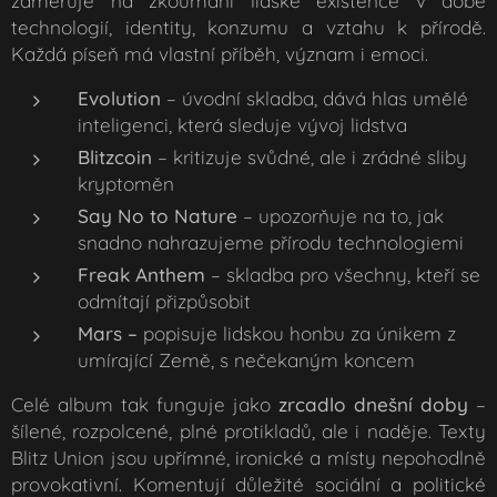
zaměřuje na zkoumání lidské existence v době
technologií, identity, konzumu a vztahu k přírodě.
Každá píseň má vlastní příběh, význam i emoci.
Evolution
– úvodní skladba, dává hlas umělé
inteligenci, která sleduje vývoj lidstva
Blitzcoin
– kritizuje svůdné, ale i zrádné sliby
kryptoměn
Say No to Nature
– upozorňuje na to, jak
snadno nahrazujeme přírodu technologiemi
Freak Anthem
– skladba pro všechny, kteří se
odmítají přizpůsobit
Mars –
popisuje lidskou honbu za únikem z
umírající Země, s nečekaným koncem
Celé album tak funguje jako
zrcadlo dnešní doby
–
šílené, rozpolcené, plné protikladů, ale i naděje. Texty
Blitz Union jsou upřímné, ironické a místy nepohodlně
provokativní. Komentují důležité sociální a politické