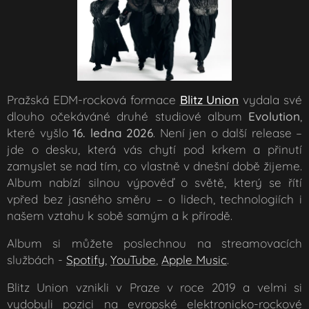
Pražská EDM-rocková formace
Blitz Union
vydala své
dlouho očekáváné druhé studiové album
Evolution
,
které vyšlo
16. ledna 2026
. Není jen o další release –
jde o desku, která vás chytí pod krkem a přinutí
zamyslet se nad tím, co vlastně v dnešní době žijeme.
Album nabízí silnou výpověď o světě, který se řítí
vpřed bez jasného směru – o lidech, technologiích i
našem vztahu k sobě samým a k přírodě.
Album si můžete poslechnou na streamovacích
službách -
Spotify
,
YouTube
,
Apple Music
.
Blitz Union vznikli v Praze v roce 2019 a velmi si
vydobyli pozici na evropské elektronicko-rockové