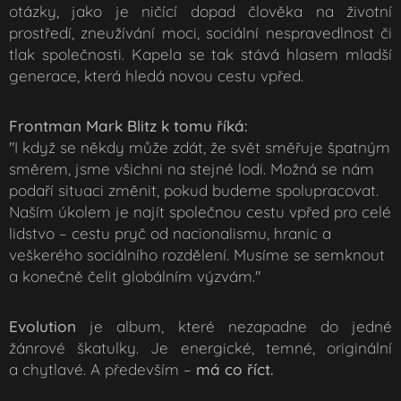
otázky, jako je ničící dopad člověka na životní
prostředí, zneužívání moci, sociální nespravedlnost či
tlak společnosti. Kapela se tak stává hlasem mladší
generace, která hledá novou cestu vpřed.
Frontman Mark Blitz k tomu říká:
"I když se někdy může zdát, že svět směřuje špatným
směrem, jsme všichni na stejné lodi. Možná se nám
podaří situaci změnit, pokud budeme spolupracovat.
Naším úkolem je najít společnou cestu vpřed pro celé
lidstvo – cestu pryč od nacionalismu, hranic a
veškerého sociálního rozdělení. Musíme se semknout
a konečně čelit globálním výzvám."
Evolution
je album, které nezapadne do jedné
žánrové škatulky. Je energické, temné, originální
a chytlavé. A především –
má co říct.