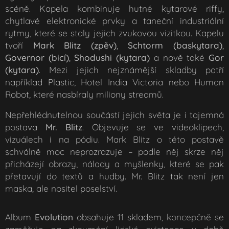
scéně. Kapela kombinuje hutné kytarové riffy,
chytlavé elektronické prvky a taneční industriální
rytmy, které se staly jejich zvukovou vizitkou. Kapelu
tvoří
Mark Blitz (zpěv)
,
Schtorm (baskytara)
,
Governor (bicí)
,
Shodushi (kytara)
a nově také
Gor
(kytara)
. Mezi jejich nejznámější skladby patří
například
Plastic
,
Hotel India Victoria
nebo
Human
Robot
, které nasbíraly miliony streamů.
Nepřehlédnutelnou součástí jejich světa je i tajemná
postava
Mr. Blitz
. Objevuje se ve videoklipech,
vizuálech i na pódiu. Mark Blitz o této postavě
schválně moc neprozrazuje – podle něj skrze něj
přicházejí obrazy, nálady a myšlenky, které se pak
přetavují do textů a hudby. Mr. Blitz tak není jen
maska, ale nositel poselství.
Album
Evolution
obsahuje 11 skladem, koncepčně se