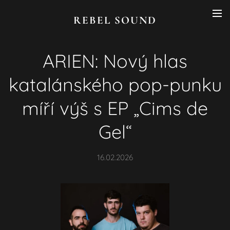
REBEL SOUND
ARIEN: Nový hlas
katalánského pop-punku
míří výš s EP „
Cims de
Gel
“
16.02.2026