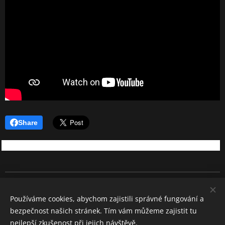
Share
REBEL SOUND
Používáme cookies, abychom zajistili správné fungování a
Všechna práva vyhrazena 2026
bezpečnost našich stránek. Tím vám můžeme zajistit tu
Cookies
nejlepší zkušenost při jejich návštěvě.