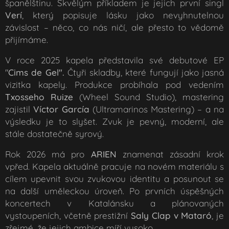
španělštinu. Skvělým příkladem je jejich první singl
Verí
, který popisuje lásku jako nevyhnutelnou
závislost – něco, co nás ničí, ale přesto to vědomě
přijímáme.
V roce 2025 kapela představila své debutové EP
"
Cims de Gel"
.
Čtyři skladby, které fungují jako jasná
vizitka kapely. Produkce probíhala pod vedením
Txosseho Ruize
(Wheel Sound Studio), mastering
zajistil
Víctor García
(Ultramarinos Mastering) – a na
výsledku je to slyšet. Zvuk je pevný, moderní, ale
stále dostatečně syrový.
Rok 2026 má pro
ARIEN
znamenat zásadní krok
vpřed. Kapela aktuálně pracuje na novém materiálu s
cílem upevnit svou zvukovou identitu a posunout se
na další uměleckou úroveň. Po prvních úspěšných
koncertech v Katalánsku a plánovaných
vystoupeních, včetně prestižní
Saly Clap v Mataró
, je
zřejmé, že jejich ambice míří vysoko.