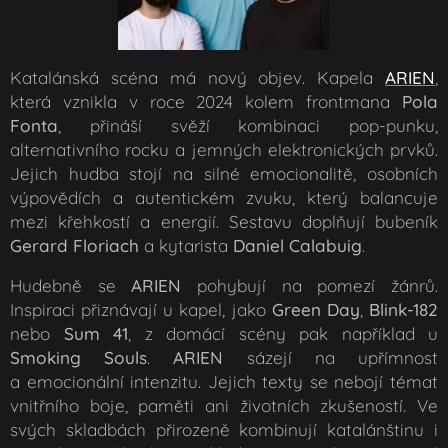
Katalánská scéna má nový objev. Kapela
ARIEN
,
která vznikla v roce 2024 kolem frontmana
Pola
Fonta
, přináší svěží kombinaci pop-punku,
alternativního rocku a jemných elektronických prvků.
Jejich hudba stojí na silné emocionalitě, osobních
výpovědích a autentickém zvuku, který balancuje
mezi křehkostí a energií. Sestavu doplňují bubeník
Gerard Floriach
a kytarista
Daniel Calabuig
.
Hudebně se
ARIEN
pohybují na pomezí žánrů.
Inspiraci přiznávají u kapel, jako
Green Day
,
Blink-182
nebo
Sum 41
, z domácí scény pak například u
Smoking Souls
.
ARIEN
sázejí na upřímnost
a emocionální intenzitu. Jejich texty se nebojí témat
vnitřního boje, paměti ani životních zkušeností. Ve
svých skladbách přirozeně kombinují katalánštinu i