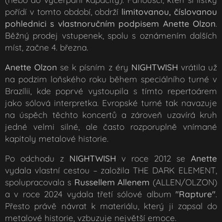
pořídí v tomto období, obdrží
limitovanou, číslovanou
pohlednici s vlastnoručním podpisem Anette Olzon
.
Běžný prodej vstupenek, spolu s oznámením dalších
míst, začne 4. března.
Anette Olzon
se k písním z éry
NIGHTWISH
vrátila už
na podzim loňského roku během speciálního turné v
Brazílii, kde poprvé vystoupila s tímto repertoárem
jako sólová interpretka. Evropské turné tak navazuje
na úspěch těchto koncertů a zároveň uzavírá kruh
jedné velmi silné, ale často rozporuplně vnímané
kapitoly metalové historie.
Po odchodu z
NIGHTWISH
v roce 2012 se
Anette
vydala vlastní cestou – založila THE DARK ELEMENT,
spolupracovala s
Russellem Allenem
(ALLEN/OLZON)
a v roce 2024 vydala třetí sólové album
"Rapture"
.
Přesto právě návrat k materiálu, který ji zapsal do
metalové historie, vzbuzuje největší emoce.