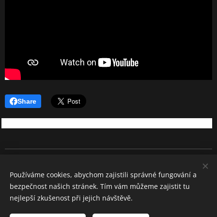
Share
REBEL SOUND
Používáme cookies, abychom zajistili správné fungování a
Všechna práva vyhrazena 2026
bezpečnost našich stránek. Tím vám můžeme zajistit tu
Cookies
nejlepší zkušenost při jejich návštěvě.
Jazyky