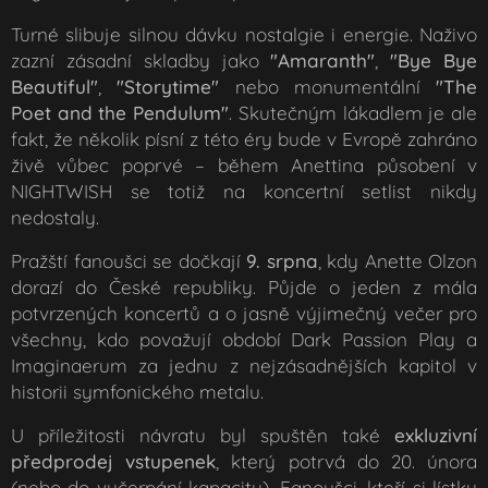
Turné slibuje silnou dávku nostalgie i energie. Naživo
zazní zásadní skladby jako
"Amaranth"
,
"Bye Bye
Beautiful"
,
"Storytime"
nebo monumentální
"The
Poet and the Pendulum"
. Skutečným lákadlem je ale
fakt, že několik písní z této éry bude v Evropě zahráno
živě vůbec poprvé – během Anettina působení v
NIGHTWISH se totiž na koncertní setlist nikdy
nedostaly.
Pražští fanoušci se dočkají
9. srpna
, kdy Anette Olzon
dorazí do České republiky. Půjde o jeden z mála
potvrzených koncertů a o jasně výjimečný večer pro
všechny, kdo považují období
Dark Passion Play
a
Imaginaerum
za jednu z nejzásadnějších kapitol v
historii symfonického metalu.
U příležitosti návratu byl spuštěn také
exkluzivní
předprodej vstupenek
, který potrvá do 20. února
(nebo do vyčerpání kapacity). Fanoušci, kteří si lístky