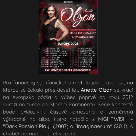
Pro fanoušky symfonického metalu jde o událost, na
kterou se čekalo přes deset let.
Anette Olzon
se vrací
na evropská pódia a vůbec poprvé od roku 2012
vyrazí na turné po Starém kontinentu. Série koncertů
bude exkluzivní, časově omezená a zaměřená
výhradně na alba, která natočila s
NIGHTWISH
–
"Dark Passion Play" (2007)
a
"Imaginaerum" (2011)
. A
chybět nemají ani překvapení.