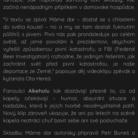
začíná nenápadným přípitkem v domovské hospůdce.
"
V textu se zpívá:
Máme dar – dostat se s chlastem
do světa kouzel
– no a my se tam dostali ťuknutím
půllitrů s pivem. Pivo nás pak pronásleduje po celém
světě, až jsme povoláni k prezidentovi, abychom
vyřešili způsobenou pivní katastrofu, a FBI (Federal
Beer Investigation) rozhodne, že jediným řešením, jak
zachránit svět před pivní katastrofou, je naše
deportace ze Země,"
popisuje děj videoklipu zpěvák a
kytarista Ota Hereš.
Fanoušci
Alkeholu
tak dostávají přesně to, co od
kapely očekávají – humor, absurdní situace a
nadsázku, která k jejich tvorbě neodmyslitelně patří.
Nový klip zároveň ukazuje, že ani po letech na scéně
kapela neztrácí chuť bavit sebe ani své posluchače.
Skladbu
Máme dar
autorsky připravili Petr Buneš a