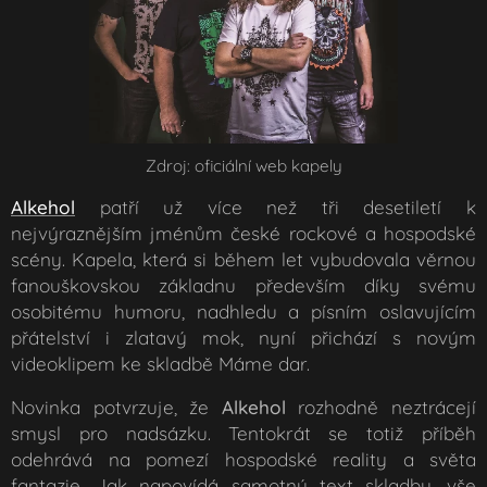
Zdroj: oficiální web kapely
Alkehol
patří už více než tři desetiletí k
nejvýraznějším jménům české rockové a hospodské
scény. Kapela, která si během let vybudovala věrnou
fanouškovskou základnu především díky svému
osobitému humoru, nadhledu a písním oslavujícím
přátelství i zlatavý mok, nyní přichází s novým
videoklipem ke skladbě
Máme dar
.
Novinka potvrzuje, že
Alkehol
rozhodně neztrácejí
smysl pro nadsázku. Tentokrát se totiž příběh
odehrává na pomezí hospodské reality a světa
fantazie. Jak napovídá samotný text skladby, vše