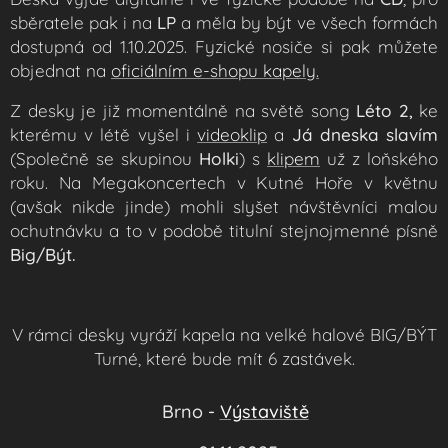
sběratele pak i na
LP
a měla by být ve všech formách
dostupná od 1.10.2025. Fyzické nosiče si pak můžete
objednat na
oficiálním e-shopu kapely.
Z desky je již momentálně na světě song
Léto 2,
ke
kterému v létě vyšel i
videoklip
a
Já dneska slavím
(Společně se skupinou
Holki
) s
klipem
už z loňského
roku. Na
Megakoncertech v Kutné Hoře
v květnu
(avšak nikde jinde) mohli slyšet návštěvníci malou
ochutnávku a to v podobě titulní stejnojmenné písně
Big/Být.
V rámci desky vyráží kapela na velké halové BIG/BÝT
Turné, které bude mít 6 zastávek.
📍
Brno -
Výstaviště