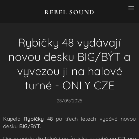
REBEL SOUND
Rybičky 48 vydávají
novou desku BIG/BÝT a
vyvezou ji na halové
turné - ONLY CZE
28/09/2025
Kapela
Rybičky 48
po třech letech vydává novou
desku
BIG/BÝT.
Deska vyjde digitálně i ve fyzické podobě na
CD
, pro